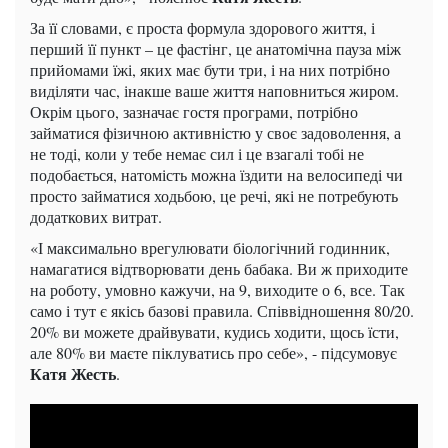
За її словами, є проста формула здорового життя, і
перший її пункт – це фастінг, це анатомічна пауза між
прийомами їжі, яких має бути три, і на них потрібно
виділяти час, інакше ваше життя наповниться жиром.
Окрім цього, зазначає гостя програми, потрібно
займатися фізичною активністю у своє задоволення, а
не тоді, коли у тебе немає сил і це взагалі тобі не
подобається, натомість можна їздити на велосипеді чи
просто займатися ходьбою, це речі, які не потребують
додаткових витрат.
«І максимально врегулювати біологічний годинник,
намагатися відтворювати день бабака. Ви ж приходите
на роботу, умовно кажучи, на 9, виходите о 6, все. Так
само і тут є якісь базові правила. Співвідношення 80/20.
20% ви можете драйвувати, кудись ходити, щось їсти,
але 80% ви маєте піклуватись про себе», - підсумовує
Катя Жесть
.