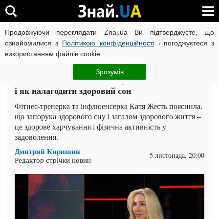
Продовжуючи переглядати Znaj.ua Ви підтверджуєте, що
ВІЙНА РОСІЇ ПРОТИ УКРАЇНИ
КОРОНАВІРУС В УКРАЇНІ І
ознайомилися з
Політикою конфіденційності
і погоджуєтеся з
використанням файлів cookie.
Головна
Здоров'я
ЧИТАТЬ НА РУССКОМ
Зрозумів
Катя Жесть пояснила, чому ми не висипаємося
і як налагодити здоровий сон
Фітнес-тренерка та інфлюенсерка Катя Жесть пояснила,
що запорука здорового сну і загалом здорового життя –
це здорове харчування і фізична активність у
задоволення.
Дмитрий Киришин
5 листопада, 20:00
Редактор стрічки новин