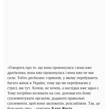
«Говорить про те, що вона прокинулась і вона вже
дратівлива, вона вже прокинулась і вона вже не має
сили. Тобто дисбаланс гормонів, у якому перебувають
багато жінок в Україні, тому що ми перебуваємо у
стресі, ми тут. Хочеш, не хочеш, а наслідки вже зараз є.
Тому потрібно впливати на сон, допомагати йому
суплементувати організм, додавати правильні
суплементи, щоб вони заспокоїли, розслабляли. Так, це
Катя Жесть
буде мати дію», - пояснює
.