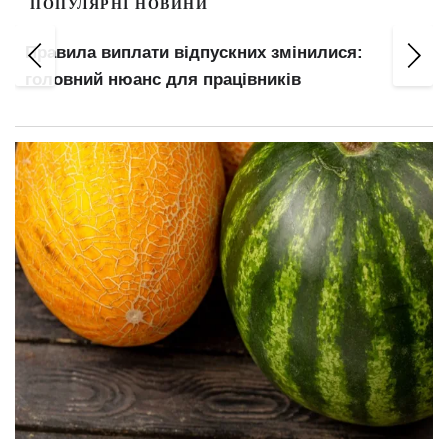
ПОПУЛЯРНІ НОВИНИ
авила виплати відпускних змінилися:
Погод
ловний нюанс для працівників
про н