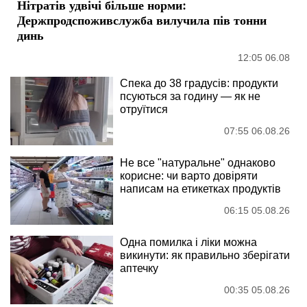
Нітратів удвічі більше норми:
Держпродспоживслужба вилучила пів тонни
динь
12:05 06.08
Спека до 38 градусів: продукти
псуються за годину — як не
отруїтися
07:55 06.08.26
Не все "натуральне" однаково
корисне: чи варто довіряти
написам на етикетках продуктів
06:15 05.08.26
Одна помилка і ліки можна
викинути: як правильно зберігати
аптечку
00:35 05.08.26