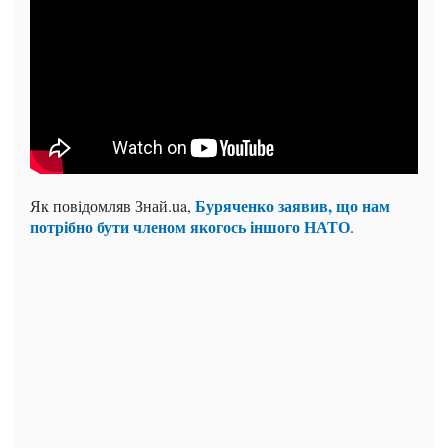
Буряченко заявив, що нам
Як повідомляв Знай.ua,
потрібно бути членом якогось іншого НАТО
.