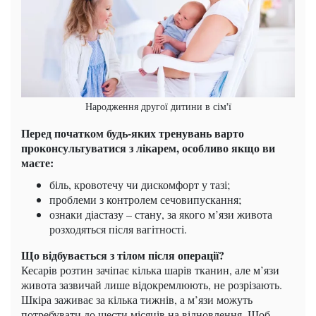
Народження другої дитини в сім'ї
Перед початком будь-яких тренувань варто
проконсультуватися з лікарем, особливо якщо ви
маєте:
біль, кровотечу чи дискомфорт у тазі;
проблеми з контролем сечовипускання;
ознаки діастазу – стану, за якого м’язи живота
розходяться після вагітності.
Що відбувається з тілом після операції?
Кесарів розтин зачіпає кілька шарів тканин, але м’язи
живота зазвичай лише відокремлюють, не розрізають.
Шкіра заживає за кілька тижнів, а м’язи можуть
потребувати до шести місяців на відновлення. Щоб