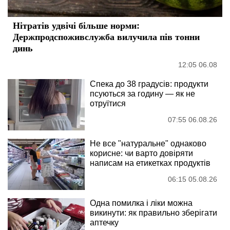
Нітратів удвічі більше норми:
Держпродспоживслужба вилучила пів тонни
динь
12:05 06.08
Спека до 38 градусів: продукти
псуються за годину — як не
отруїтися
07:55 06.08.26
Не все "натуральне" однаково
корисне: чи варто довіряти
написам на етикетках продуктів
06:15 05.08.26
Одна помилка і ліки можна
викинути: як правильно зберігати
аптечку