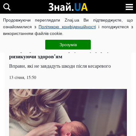
Продовжуючи переглядати Znaj.ua Ви підтверджуєте, що
ВІЙНА РОСІЇ ПРОТИ УКРАЇНИ
КОРОНАВІРУС В УКРАЇНІ І
ознайомилися з
Політикою конфіденційності
і погоджуєтеся з
використанням файлів cookie.
Головна
Здоров'я
ЧИТАТЬ НА РУССКОМ
Зрозумів
Кесарів розтин: як повернутися у форму не
ризикуючи здоров'ям
Вправи, які не завдадуть шкоди після кесаревого
13 січня, 15:50