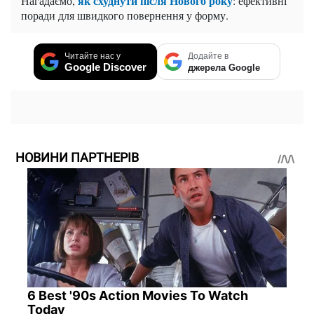
як схуднути після Нового року
Нагадаємо,
: ефективні
поради для швидкого повернення у форму.
Читайте нас у
Додайте в
Google Discover
джерела Google
НОВИНИ ПАРТНЕРІВ
6 Best '90s Action Movies To Watch
Today