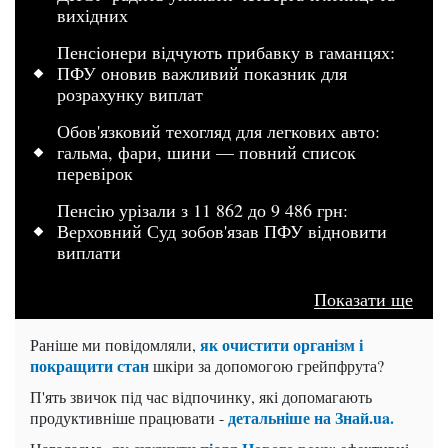
вихідних
Пенсіонери відчують прибавку в гаманцях:
ПФУ оновив важливий показник для
розрахунку виплат
Обов'язковий техогляд для легкових авто:
гальма, фари, шини — повний список
перевірок
Пенсію урізали з 11 862 до 9 486 грн:
Верховний Суд зобов'язав ПФУ відновити
виплати
Показати ще
як очистити організм і
Раніше ми повідомляли,
покращити стан
шкіри за допомогою грейпфрута?
П'ять звичок під час відпочинку, які допомагають
детальніше на Знай.ua.
продуктивніше працювати -