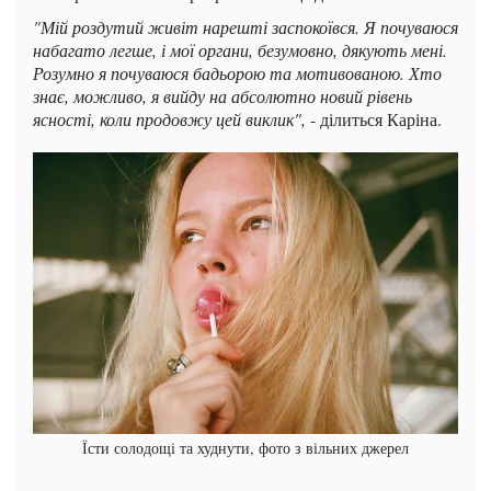
"Мій роздутий живіт нарешті заспокоївся. Я почуваюся
набагато легше, і мої органи, безумовно, дякують мені.
Розумно я почуваюся бадьорою та мотивованою. Хто
знає, можливо, я вийду на абсолютно новий рівень
ясності, коли продовжу цей виклик",
- ділиться Каріна.
Їсти солодощі та худнути, фото з вільних джерел