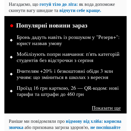
готуй тіло до літа:
Нагадаємо, що
як вода допоможе
відчути себе краще.
скинути вагу швидше та
Популярні новини зараз
Бронь дадуть навіть із розшуком у "Резерв+":
юрист назвав умову
Мобілізують попри навчання: п'ять категорій
студентів без відстрочки з серпня
Вчителям +20% і безкоштовні обіди 3 млн
учням: що зміниться в школах з вересня
Проїзд 16 грн карткою, 26 — QR-кодом: нові
тарифи та штрафи до 460 грн
Показати ще
відмову від хліба: корисна
Раніше ми повідомляли про
звичка
не поспішайте
або прихована загроза здоров'ю,