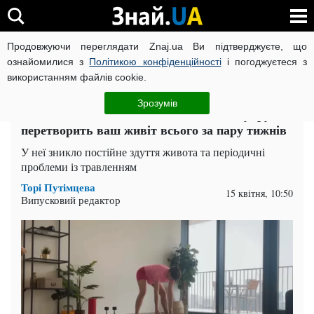
Продовжуючи переглядати Znaj.ua Ви підтверджуєте, що
ВІЙНА РОСІЇ ПРОТИ УКРАЇНИ
КОРОНАВІРУС В УКРАЇНІ І
ознайомилися з
Політикою конфіденційності
і погоджуєтеся з
використанням файлів cookie.
Головна
Здоров'я
ЧИТАТЬ НА РУССКОМ
Зрозумів
Весна-2025 – час змін: як відмова від цукру
перетворить ваш живіт всього за пару тижнів
У неї зникло постійне здуття живота та періодичні
проблеми із травленням
Торі Путімцева
15 квітня, 10:50
Випусковий редактор