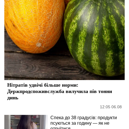
Нітратів удвічі більше норми:
Держпродспоживслужба вилучила пів тонни
динь
12:05 06.08
Спека до 38 градусів: продукти
псуються за годину — як не
отруїтися