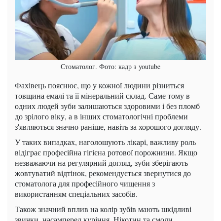
Стоматолог. Фото: кадр з youtube
Фахівець пояснює, що у кожної людини різниться
товщина емалі та її мінеральний склад. Саме тому в
одних людей зуби залишаються здоровими і без пломб
до зрілого віку, а в інших стоматологічні проблеми
з'являються значно раніше, навіть за хорошого догляду.
У таких випадках, наголошують лікарі, важливу роль
відіграє професійна гігієна ротової порожнини. Якщо
незважаючи на регулярний догляд, зуби зберігають
жовтуватий відтінок, рекомендується звернутися до
стоматолога для професійного чищення з
використанням спеціальних засобів.
Також значний вплив на колір зубів мають шкідливі
звички, насамперед куріння. Нікотин та смоли