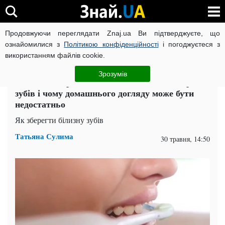
Продовжуючи переглядати Znaj.ua Ви підтверджуєте, що
ВІЙНА РОСІЇ ПРОТИ УКРАЇНИ
КОРОНАВІРУС В УКРАЇНІ І
ознайомилися з
Політикою конфіденційності
і погоджуєтеся з
використанням файлів cookie.
Головна
Здоров'я
ЧИТАТЬ НА РУССКОМ
Зрозумів
Стоматолог розповів, що впливає на колір
зубів і чому домашнього догляду може бути
недостатньо
Як зберегти білизну зубів
Татьяна Сулима
30 травня, 14:50