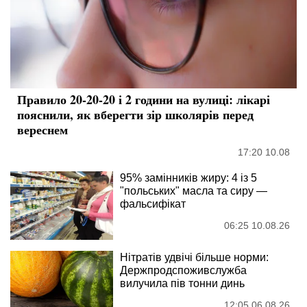
Правило 20-20-20 і 2 години на вулиці: лікарі
пояснили, як вберегти зір школярів перед
вереснем
17:20 10.08
95% замінників жиру: 4 із 5
"польських" масла та сиру —
фальсифікат
06:25 10.08.26
Нітратів удвічі більше норми:
Держпродспоживслужба
вилучила пів тонни динь
12:05 06.08.26