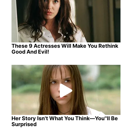
These 9 Actresses Will Make You Rethink
Good And Evil!
Her Story Isn't What You Think—You''ll Be
Surprised