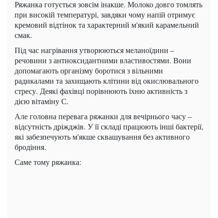
Ряжанка готується зовсім інакше. Молоко довго томлять
при високій температурі, завдяки чому напій отримує
кремовий відтінок та характерний м'який карамельний
смак.
Під час нагрівання утворюються меланоїдини –
речовини з антиоксидантними властивостями. Вони
допомагають організму боротися з вільними
радикалами та захищають клітини від окислювального
стресу. Деякі фахівці порівнюють їхню активність з
дією вітаміну С.
Але головна перевага ряжанки для вечірнього часу –
відсутність дріжджів. У її складі працюють інші бактерії,
які забезпечують м'якше сквашування без активного
бродіння.
Саме тому ряжанка: