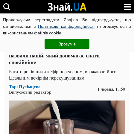
Продовжуючи переглядати Znaj.ua Ви підтверджуєте, що
ВІЙНА РОСІЇ ПРОТИ УКРАЇНИ
КОРОНАВІРУС В УКРАЇНІ І
ознайомилися з
Політикою конфіденційності
і погоджуєтеся з
використанням файлів cookie.
Головна
Здоров'я
ЧИТАТЬ НА РУССКОМ
Зрозумів
Кефір на ніч більше не фаворит? Лікарі
назвали напій, який допомагає спати
спокійніше
Багато років пили кефір перед сном, вважаючи його
ідеальним вечірнім перекушуванням.
Торі Путімцева
1 червня, 13:50
Випусковий редактор