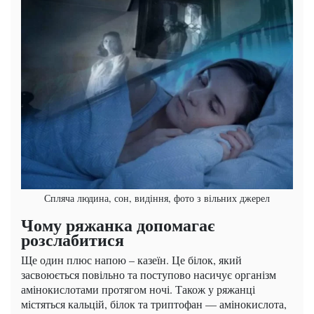
Спляча людина, сон, видіння, фото з вільних джерел
Чому ряжанка допомагає
розслабитися
Ще один плюс напою – казеїн. Це білок, який
засвоюється повільно та поступово насичує організм
амінокислотами протягом ночі. Також у ряжанці
містяться кальцій, білок та триптофан — амінокислота,