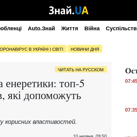
юбленці
Auto.Знай
Життя
Війна
Суспільств
ОРОНАВІРУС В УКРАЇНІ І СВІТІ
НОВИНИ ДНЯ
Ос
ЧИТАТЬ НА РУССКОМ
а енеретики: топ-5
07:4
в, які допоможуть
07:3
ку корисних властивостей.
10 червня, 09:50