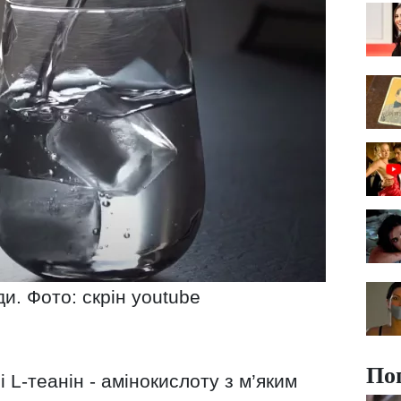
и. Фото: скрін youtube
По
і L-теанін - амінокислоту з м’яким