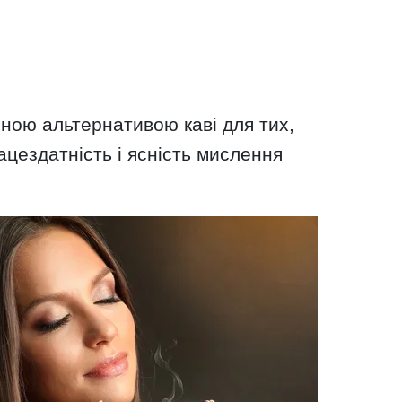
рною альтернативою каві для тих,
ацездатність і ясність мислення