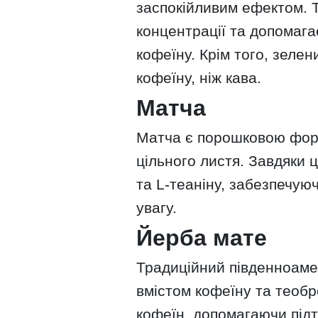
заспокійливим ефектом. 
концентрації та допомага
кофеїну. Крім того, зеле
кофеїну, ніж кава.
Матча
Матча є порошковою фор
цільного листя. Завдяки 
та L-теаніну, забезпечуюч
увагу.
Йерба мате
Традиційний південноаме
вмістом кофеїну та теобро
кофеїн, допомагаючи підт