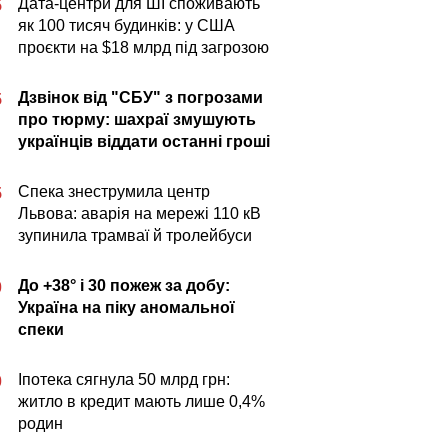
Дата-центри для ШІ споживають
5
як 100 тисяч будинків: у США
проєкти на $18 млрд під загрозою
Дзвінок від "СБУ" з погрозами
5
про тюрму: шахраї змушують
українців віддати останні гроші
Спека знеструмила центр
5
Львова: аварія на мережі 110 кВ
зупинила трамваї й тролейбуси
До +38° і 30 пожеж за добу:
0
Україна на піку аномальної
спеки
Іпотека сягнула 50 млрд грн:
0
житло в кредит мають лише 0,4%
родин