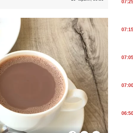
07:2
07:1
07:0
07:0
06:5