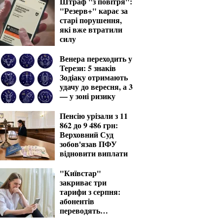
Штраф "з повітря":
"Резерв+" карає за
старі порушення,
які вже втратили
силу
Венера переходить у
Терези: 5 знаків
Зодіаку отримають
удачу до вересня, а 3
— у зоні ризику
Пенсію урізали з 11
862 до 9 486 грн:
Верховний Суд
зобов'язав ПФУ
відновити виплати
"Київстар"
закриває три
тарифи з серпня:
абонентів
переводять
автоматично