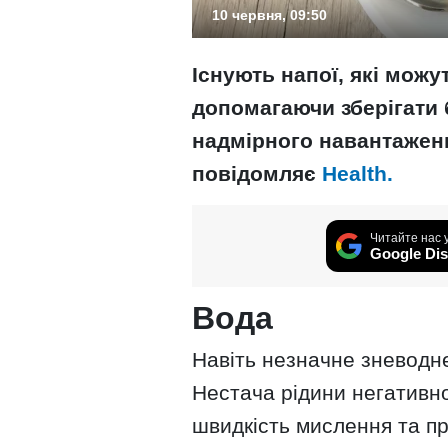
10 червня, 09:50
Існують напої, які можу
допомагаючи зберігати 
надмірного навантаженн
повідомляє
Health.
Читайте нас 
Google Dis
Вода
Навіть незначне зневодне
Нестача рідини негативно
швидкість мислення та п