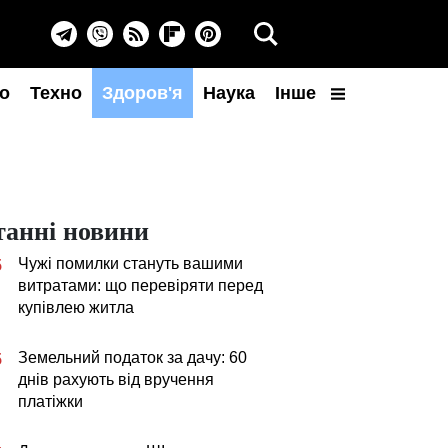
о
Техно
Здоров'я
Наука
Інше
танні новини
Чужі помилки стануть вашими
5
витратами: що перевіряти перед
купівлею житла
Земельний податок за дачу: 60
5
днів рахують від вручення
платіжки