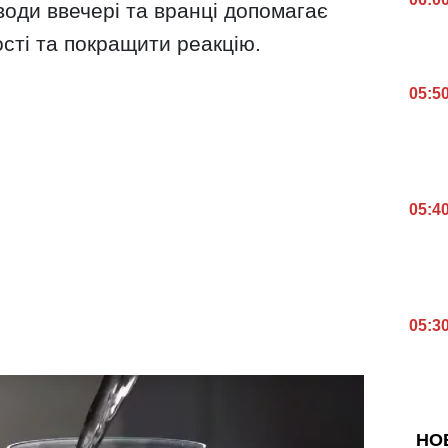
оди ввечері та вранці допомагає
сті та покращити реакцію.
05:5
05:4
05:3
НО