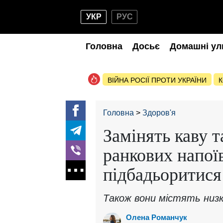
УКР
РУС
Головна
Досьє
Домашні ул
ВІЙНА РОСІЇ ПРОТИ УКРАЇНИ
К
Головна
Здоров'я
Замінять каву т
ранкових напої
підбадьоритися
Також вони містять низ
Олена Романчук