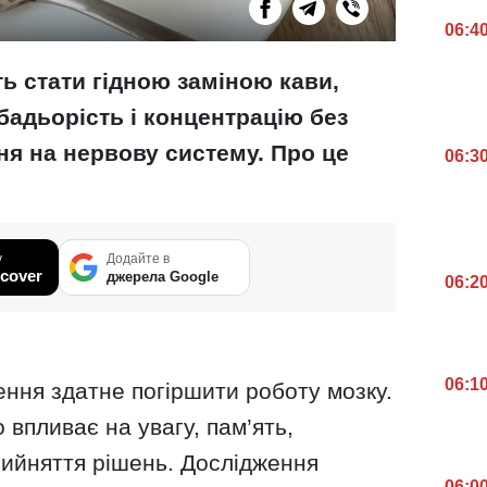
06:4
ть стати гідною заміною кави,
бадьорість і концентрацію без
я на нервову систему. Про це
06:3
у
Додайте в
cover
джерела Google
06:2
06:1
ння здатне погіршити роботу мозку.
 впливає на увагу, пам’ять,
рийняття рішень. Дослідження
06:0