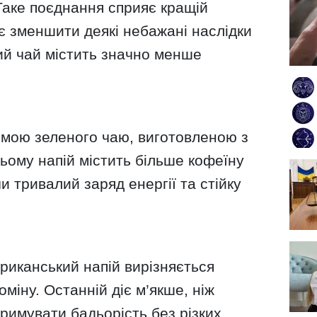
Таке поєднання сприяє кращій
є зменшити деякі небажані наслідки
ний чай містить значно менше
мою зеленого чаю, виготовленою з
цьому напій містить більше кофеїну
и тривалий заряд енергії та стійку
риканський напій вирізняється
міну. Останній діє м’якше, ніж
римувати бадьорість без різких