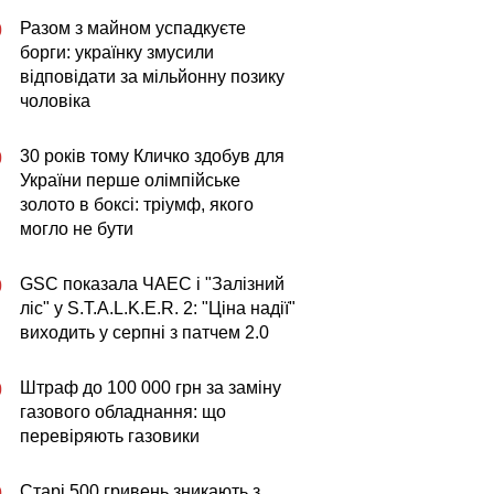
Разом з майном успадкуєте
0
борги: українку змусили
відповідати за мільйонну позику
чоловіка
30 років тому Кличко здобув для
0
України перше олімпійське
золото в боксі: тріумф, якого
могло не бути
GSC показала ЧАЕС і "Залізний
0
ліс" у S.T.A.L.K.E.R. 2: "Ціна надії"
виходить у серпні з патчем 2.0
Штраф до 100 000 грн за заміну
0
газового обладнання: що
перевіряють газовики
Старі 500 гривень зникають з
0