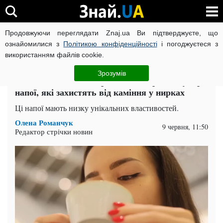
Продовжуючи переглядати Znaj.ua Ви підтверджуєте, що
ВІЙНА РОСІЇ ПРОТИ УКРАЇНИ
КОРОНАВІРУС В УКРАЇНІ І
ознайомилися з
Політикою конфіденційності
і погоджуєтеся з
використанням файлів cookie.
Головна
Здоров'я
ЧИТАТЬ НА РУССКОМ
Зрозумів
Виводять небезпечні речовини з організму: три
напої, які захистять від каміння у нирках
Ці напої мають низку унікальних властивостей.
Олена Романчук
9 червня, 11:50
Редактор стрічки новин