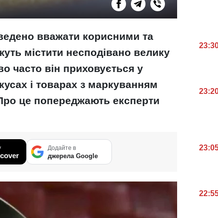
заведено вважати корисними та
23:3
уть містити несподівано велику
во часто він приховується у
екусах і товарах з маркуванням
23:2
 Про це попереджають експерти
23:0
у
Додайте в
cover
джерела Google
22:5