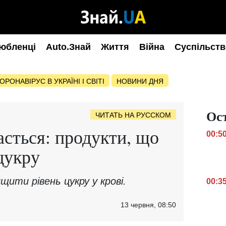
юбленці
Auto.Знай
Життя
Війна
Суспільств
ОРОНАВІРУС В УКРАЇНІ І СВІТІ
НОВИНИ ДНЯ
Ос
ЧИТАТЬ НА РУССКОМ
асться: продукти, що
00:5
цукру
ити рівень цукру у крові.
00:3
13 червня, 08:50