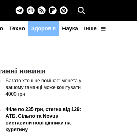
о
Техно
Здоров'я
Наука
Інше
танні новини
Багато хто її не помічає: монета у
0
вашому гаманці може коштувати
4000 грн
Філе по 235 грн, стегна від 129:
5
АТБ, Сільпо та Novus
виставили нові цінники на
курятину