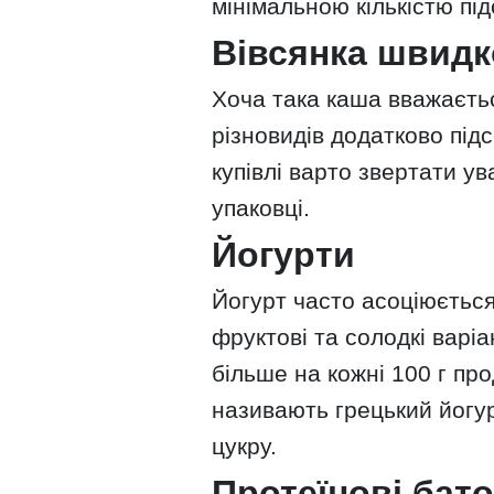
мінімальною кількістю пі
Вівсянка швидк
Хоча така каша вважаєтьс
різновидів додатково під
купівлі варто звертати ув
упаковці.
Йогурти
Йогурт часто асоціюється
фруктові та солодкі варіа
більше на кожні 100 г пр
називають грецький йогур
цукру.
Протеїнові бат