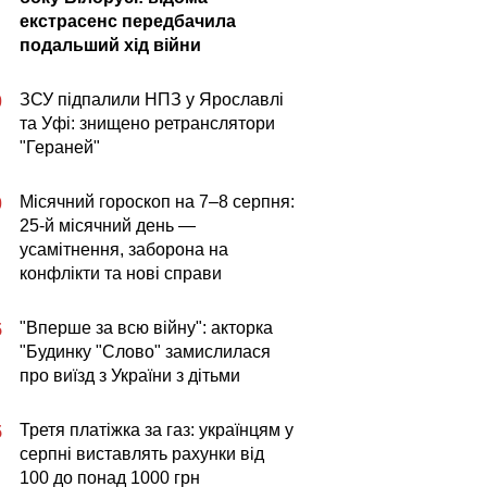
екстрасенс передбачила
подальший хід війни
ЗСУ підпалили НПЗ у Ярославлі
0
та Уфі: знищено ретранслятори
"Гераней"
Місячний гороскоп на 7–8 серпня:
0
25-й місячний день —
усамітнення, заборона на
конфлікти та нові справи
"Вперше за всю війну": акторка
5
"Будинку "Слово" замислилася
про виїзд з України з дітьми
Третя платіжка за газ: українцям у
5
серпні виставлять рахунки від
100 до понад 1000 грн