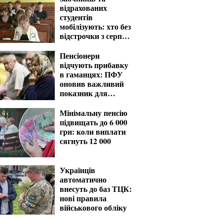
відрахованих
студентів
мобілізують: хто без
відстрочки з серпня
— перелік
Пенсіонери
відчують прибавку
в гаманцях: ПФУ
оновив важливий
показник для
розрахунку виплат
Мінімальну пенсію
підвищать до 6 000
грн: коли виплати
сягнуть 12 000
Українців
автоматично
внесуть до баз ТЦК:
нові правила
військового обліку