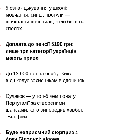
5 ознак цькування у школі:
0
мовчання, синці, прогули —
психологи пояснили, коли бити на
сполох
Доплата до пенсії 5190 грн:
5
лише три категорії українців
мають право
До 12 000 грн на особу: Київ
0
відшкодує захисникам відпочинок
Судаков — у топ-5 чемпіонату
0
Португалії за створеними
шансами: кого випередив хавбек
"Бенфіки"
Буде неприємний сюрприз з
5
боку Білорусі: відома