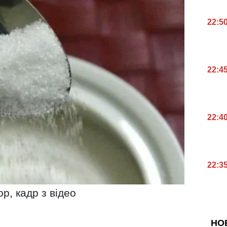
22:5
22:4
22:4
22:3
р, кадр з відео
НО