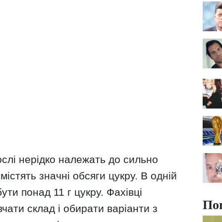
юслі нерідко належать до сильно
містять значні обсяги цукру. В одній
ути понад 11 г цукру. Фахівці
По
ати склад і обирати варіанти з