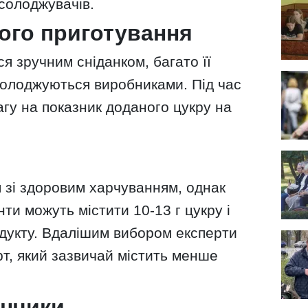
дсолоджувачів.
ого приготування
я зручним сніданком, багато її
солоджуються виробниками. Під час
агу на показник доданого цукру на
 зі здоровим харчуванням, однак
нти можуть містити 10-13 г цукру і
одукту. Вдалішим вибором експерти
т, який зазвичай містить менше
ончики