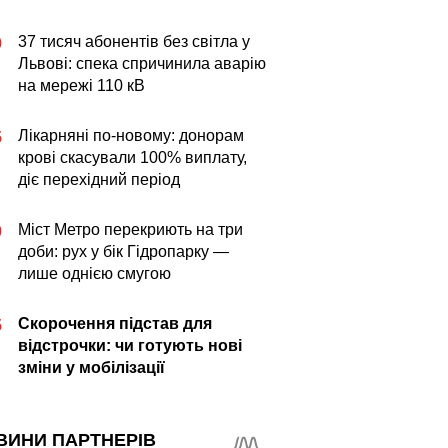
37 тисяч абонентів без світла у
0
Львові: спека спричинила аварію
на мережі 110 кВ
Лікарняні по-новому: донорам
5
крові скасували 100% виплату,
діє перехідний період
Міст Метро перекриють на три
0
доби: рух у бік Гідропарку —
лише однією смугою
Скорочення підстав для
5
відстрочки: чи готують нові
зміни у мобілізації
ВИНИ ПАРТНЕРІВ