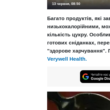
13 червня, 08:50
Багато продуктів, які 
низькокалорійними, мож
кількість цукру. Особли
готових сніданках, пер
"здорове харчування".
Verywell Health.
Читайте нас 
Google Dis