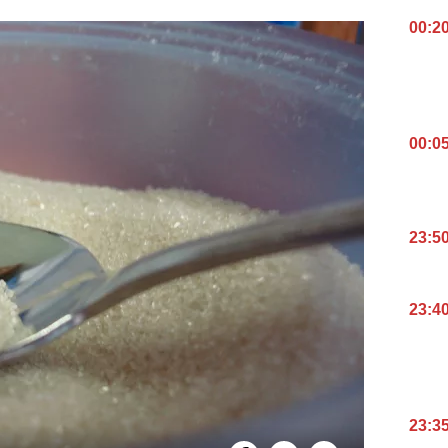
00:2
00:0
23:5
23:4
23:3