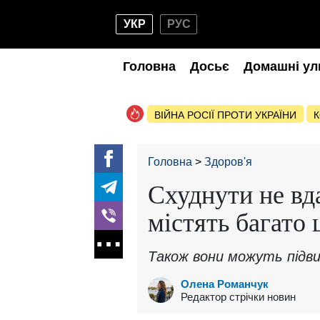
УКР
РУС
Головна
Досьє
Домашні ул
ВІЙНА РОСІЇ ПРОТИ УКРАЇНИ
К
Головна
Здоров'я
Схуднути не вд
містять багато 
Також вони можуть підвищ
Олена Романчук
Редактор стрічки новин