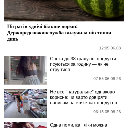
Нітратів удвічі більше норми:
Держпродспоживслужба вилучила пів тонни
динь
12:05 06.08
Спека до 38 градусів: продукти
псуються за годину — як не
отруїтися
07:55 06.08.26
Не все "натуральне" однаково
корисне: чи варто довіряти
написам на етикетках продуктів
06:15 05.08.26
Одна помилка і ліки можна