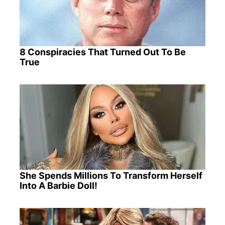
8 Conspiracies That Turned Out To Be
True
She Spends Millions To Transform Herself
Into A Barbie Doll!