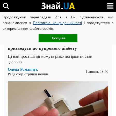
Продовжуючи переглядати Znaj.ua Ви підтверджуєте, що
ВІЙНА РОСІЇ ПРОТИ УКРАЇНИ
КОРОНАВІРУС В УКРАЇНІ І
ознайомилися з
Політикою конфіденційності
і погоджуєтеся з
використанням файлів cookie.
Головна
Здоров'я
ЧИТАТЬ НА РУССКОМ
Зрозумів
Не пов'язано з солодощами: три звички, які
призведуть до цукрового діабету
Ці найпростіші дії можуть різко погіршити стан
здоров'я.
Олена Романчук
1 липня, 18:50
Редактор стрічки новин