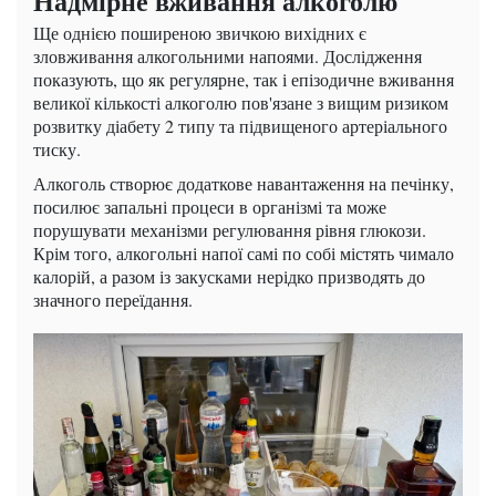
Надмірне вживання алкоголю
Ще однією поширеною звичкою вихідних є
зловживання алкогольними напоями. Дослідження
показують, що як регулярне, так і епізодичне вживання
великої кількості алкоголю пов'язане з вищим ризиком
розвитку діабету 2 типу та підвищеного артеріального
тиску.
Алкоголь створює додаткове навантаження на печінку,
посилює запальні процеси в організмі та може
порушувати механізми регулювання рівня глюкози.
Крім того, алкогольні напої самі по собі містять чимало
калорій, а разом із закусками нерідко призводять до
значного переїдання.