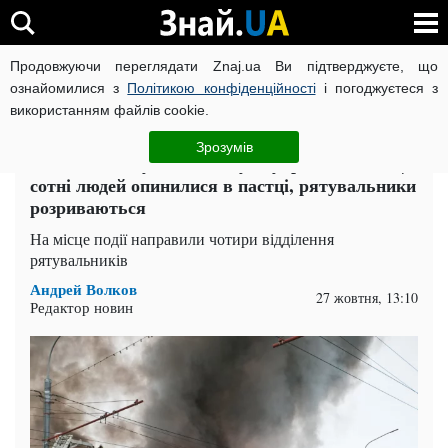
Продовжуючи переглядати Znaj.ua Ви підтверджуєте, що
ВІЙНА РОСІЇ ПРОТИ УКРАЇНИ
КОРОНАВІРУС В УКРАЇНІ І
ознайомилися з
Політикою конфіденційності
і погоджуєтеся з
використанням файлів cookie.
Головна
Події
ЧИТАТЬ НА РУССКОМ
Зрозумів
Пекельне полум'я поглинуло український ТЦ:
сотні людей опинилися в пастці, рятувальники
розриваються
На місце події направили чотири відділення
рятувальників
Андрей Волков
27 жовтня, 13:10
Редактор новин