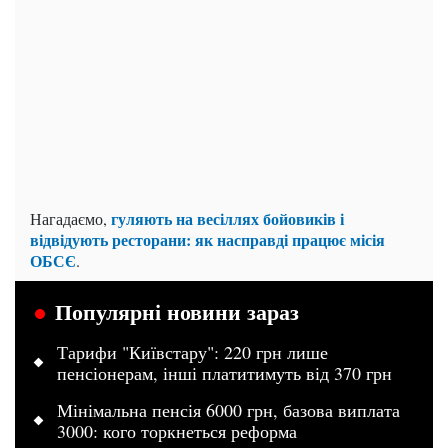
гуляють на весіллях бойовиків і
Нагадаємо,
відвідують ресторани: як насправді працює місія
ОБСЄ
.
Популярні новини зараз
Тарифи "Київстару": 220 грн лише
пенсіонерам, інші платитимуть від 370 грн
Мінімальна пенсія 6000 грн, базова виплата
3000: кого торкнеться реформа