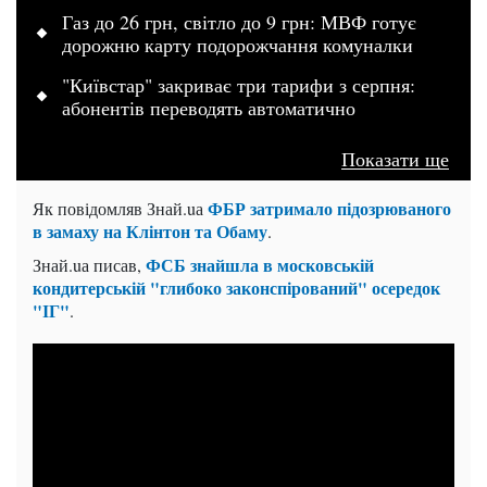
Газ до 26 грн, світло до 9 грн: МВФ готує
дорожню карту подорожчання комуналки
"Київстар" закриває три тарифи з серпня:
абонентів переводять автоматично
Показати ще
ФБР затримало підозрюваного
Як повідомляв Знай.uа
в замаху на Клінтон та Обаму
.
ФСБ знайшла в московській
Знай.uа писав,
кондитерській "глибоко законспірований" осередок
"ІГ"
.