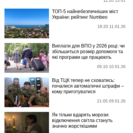
11:20 13.01
ТОП-5 найнебезпечніших міст
України: рейтинг Numbeo
18:20 11.01.26
Виплати для ВПО у 2026 році: чи
збільшиться розмір допомоги та
які програми ще працюють
05:10 10.01.26
Від ТЦК тепер не сховатись:
почалися автоматичні штрафи –
кому приготуватися
21:05 09.01.26
Як тільки вдарять морози:
відключення світла стануть
значно жорсткішими