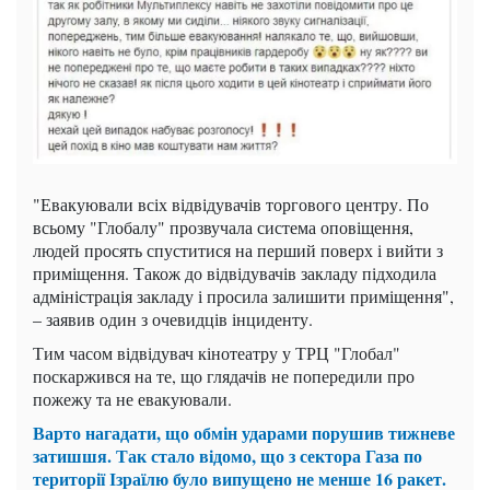
"Евакуювали всіх відвідувачів торгового центру. По
всьому "Глобалу" прозвучала система оповіщення,
людей просять спуститися на перший поверх і вийти з
приміщення. Також до відвідувачів закладу підходила
адміністрація закладу і просила залишити приміщення",
– заявив один з очевидців інциденту.
Тим часом відвідувач кінотеатру у ТРЦ "Глобал"
поскаржився на те, що глядачів не попередили про
пожежу та не евакуювали.
Варто нагадати, що обмін ударами порушив тижневе
затишшя. Так стало відомо, що з сектора Газа по
території Ізраїлю було випущено не менше 16 ракет.