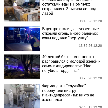
остатками еды в Помпеях:
сохранялись 2 тысячи лет под
лавой
08:18 28.12.20
В центре столицы неизвестные
открыли огонь, много раненых:
копы подняли "вертушку"
13:39 26.12.20
40-лентий бизнесмен жестко
расправился с молодой женой и
самоликвидировался: "Нас
погубила гордыня..."
08:29 20.12.20
Фармацевты "случайно"
перепутали виагру
и антидепрессанты: никто не
жаловался
07:48 13.12.20