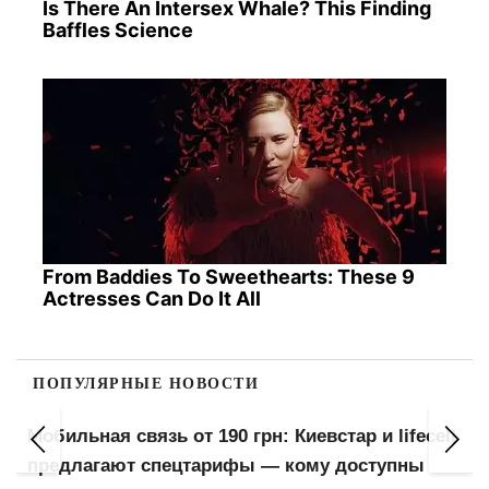
Is There An Intersex Whale? This Finding
Baffles Science
From Baddies To Sweethearts: These 9
Actresses Can Do It All
ПОПУЛЯРНЫЕ НОВОСТИ
Шт
Мобильная связь от 190 грн: Киевстар и lifecell
фа
предлагают спецтарифы — кому доступны
П