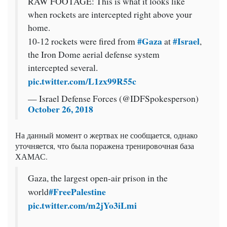
RAW FOOTAGE: This is what it looks like
when rockets are intercepted right above your
home.
#Gaza
#Israel
10-12 rockets were fired from
at
,
the Iron Dome aerial defense system
intercepted several.
pic.twitter.com/L1zx99R55c
— Israel Defense Forces (@IDFSpokesperson)
October 26, 2018
На данный момент о жертвах не сообщается, однако
уточняется, что была поражена тренировочная база
ХАМАС.
Gaza, the largest open-air prison in the
#FreePalestine
world
pic.twitter.com/m2jYo3iLmi