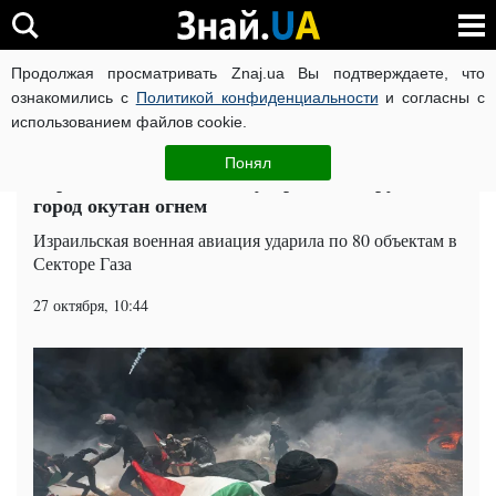
Продолжая просматривать Znaj.ua Вы подтверждаете, что
ВОЙНА РОССИИ ПРОТИВ УКРАИНЫ
КОРОНАВИРУС В 
ознакомились с
Политикой конфиденциальности
и согласны с
использованием файлов cookie.
Главная
Мир
ЧИТАТИ УКРАЇНСЬКОЮ
Понял
Израиль нанес мощный удар по сектору Газа:
город окутан огнем
Израильская военная авиация ударила по 80 объектам в
Секторе Газа
27 октября, 10:44