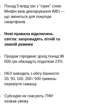
Понад 5 млрд грн з "сірих" схем:
0
Мінфін ввів декларування IMEI —
що зміниться для покупців
смартфонів
Нові правила відключень
5
світла: запровадять літній та
зимній режими
Продаж городини: дохід понад 96
0
000 грн обкладуть податком 23%
НБУ виводить з обігу банкноти
5
20, 50, 100, 200 і 500 гривень:
перевірте гаманці
Субсидію не скасують: ПФУ
5
назвав умову