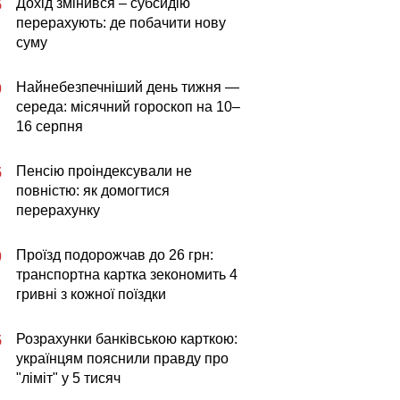
Дохід змінився – субсидію
5
перерахують: де побачити нову
суму
Найнебезпечніший день тижня —
0
середа: місячний гороскоп на 10–
16 серпня
Пенсію проіндексували не
5
повністю: як домогтися
перерахунку
Проїзд подорожчав до 26 грн:
0
транспортна картка зекономить 4
гривні з кожної поїздки
Розрахунки банківською карткою:
5
українцям пояснили правду про
"ліміт" у 5 тисяч