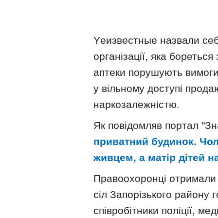
Yеизвестные назвали себ
організації, яка боретьс
аптеки порушують вимоги 
у вільному доступі прода
наркозалежністю.
Як повідомляв портал "Зн
приватний будинок. Чоло
живцем, а матір дітей н
Правоохоронці отримали 
сіл Запорізького району г
співробітники поліції, ме