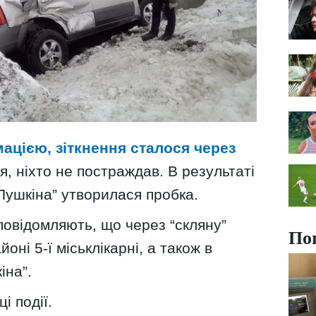
цією, зіткнення сталося через
, ніхто не постраждав. В результаті
. Пушкіна” утворилася пробка.
 повідомляють, що через “скляну”
По
оні 5-ї міськлікарні, а також в
іна”.
і події.