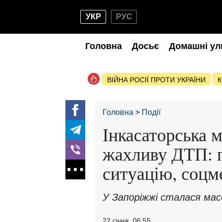
УКР
РУС
Головна
Досьє
Домашні ул
ВІЙНА РОСІЇ ПРОТИ УКРАЇНИ
К
Головна
Події
Інкасаторська 
жахливу ДТП: п
ситуацію, соцм
У Запоріжжі сталася ма
22 січня, 06:55