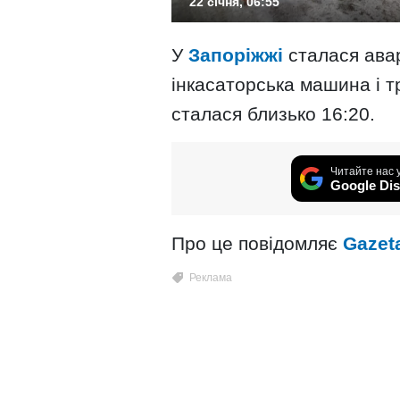
22 січня, 06:55
У
Запоріжжі
сталася авар
інкасаторська машина і т
сталася близько 16:20.
Читайте нас 
Google Dis
Про це повідомляє
Gazet