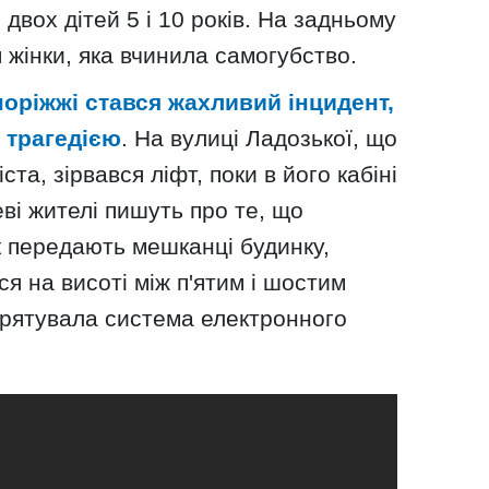
 двох дітей 5 і 10 років. На задньому
 жінки, яка вчинила самогубство.
оріжжі стався жахливий інцидент,
 трагедією
. На вулиці Ладозької, що
та, зірвався ліфт, поки в його кабіні
ві жителі пишуть про те, що
к передають мешканці будинку,
я на висоті між п'ятим і шостим
врятувала система електронного