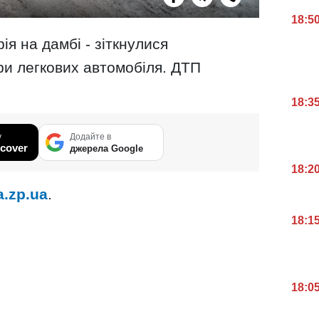
18:5
ія на дамбі - зіткнулися
ри легкових автомобіля. ДТП
18:3
у
Додайте в
cover
джерела Google
18:2
a.zp.ua
.
18:1
18:0