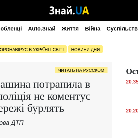
юбленці
Auto.Знай
Життя
Війна
Суспільств
ОРОНАВІРУС В УКРАЇНІ І СВІТІ
НОВИНИ ДНЯ
Ос
ЧИТАТЬ НА РУССКОМ
машина потрапила в
20:3
оліція не коментує
ережі бурлять
20:2
сова ДТП