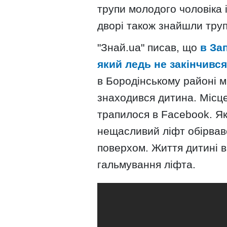
трупи молодого чоловіка і
дворі також знайшли труп
"Знай.uа" писав, що
в Зап
який ледь не закінчився
в Бородінському районі міс
знаходився дитина. Місце
трапилося в Facebook. Я
нещасливий ліфт обірвавс
поверхом. Життя дитині 
гальмування ліфта.