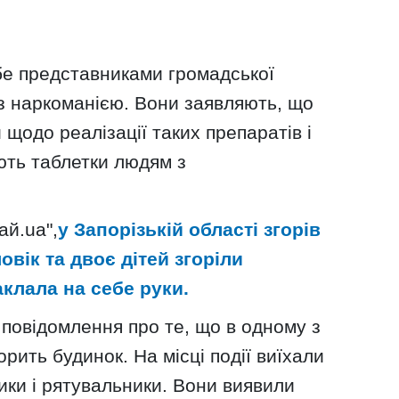
е представниками громадської
я з наркоманією. Вони заявляють, що
щодо реалізації таких препаратів і
ють таблетки людям з
ай.uа",
у Запорізькій області згорів
вік та двоє дітей згоріли
аклала на себе руки.
повідомлення про те, що в одному з
орить будинок. На місці події виїхали
дики і рятувальники. Вони виявили