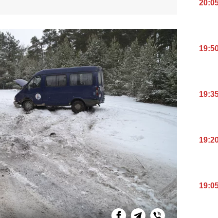
20:0
19:5
19:3
19:2
19:0