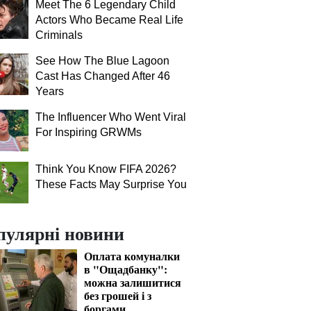
Meet The 6 Legendary Child
Actors Who Became Real Life
Criminals
See How The Blue Lagoon
Cast Has Changed After 46
Years
The Influencer Who Went Viral
For Inspiring GRWMs
Think You Know FIFA 2026?
These Facts May Surprise You
пулярні новини
Оплата комуналки
в "Ощадбанку":
можна залишитися
без грошей і з
боргами