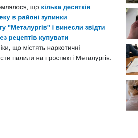
омлялося, що
кілька десятків
еку в районі зупинки
у "Металургів" і винесли звідти
ез рецептів купувати
іки, що містять наркотичні
істи палили на проспекті Металургів.