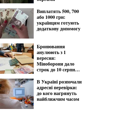
Виплатять 500, 700
або 1000 грн:
українцям готують
додаткову допомогу
Бронювання
анулюють з 1
вересня:
Міноборони дало
строк до 10 серпня
для критичних
підприємств
В Україні розпочали
адресні перевірки:
до кого нагрянуть
найближчим часом