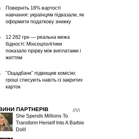
Поверніть 18% вартості
0
навчання: українцям підказали, як
оформити податкову знижку
12 282 грн — реальна межа
0
бідності: Мінсоцполітики
показало прірву між виплатами і
життям
"Ощадбанк" підвищив комісію:
5
гроші списують навіть із закритих
карток
ВИНИ ПАРТНЕРІВ
She Spends Millions To
Transform Herself Into A Barbie
Doll!