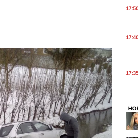
17:5
17:4
17:3
НО