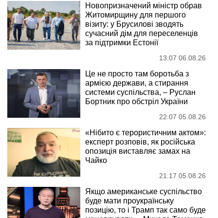
Новопризначений міністр обрав
Житомирщину для першого
візиту: у Брусилові зводять
сучасний дім для переселенців
за підтримки Естонії
13:07 06.08.26
Це не просто там боротьба з
армією держави, а стирання
системи суспільства, – Руслан
Бортник про обстріл України
22:07 05.08.26
«Нібито є терористичним актом»:
експерт розповів, як російська
опозиція виставляє замах на
Чайко
21:17 05.08.26
Якщо американське суспільство
буде мати проукраїнську
позицію, то і Трамп так само буде