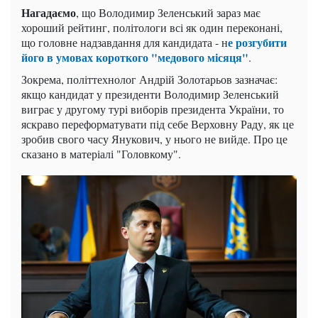
Нагадаємо
, що Володимир Зеленський зараз має
хороший рейтинг, політологи всі як один переконані,
е розгубити
що головне надзавдання для кандидата - н
його в умовах короткого "медового місяця"
.
Зокрема, політтехнолог Андрій Золотарьов зазначає:
якщо кандидат у президенти Володимир Зеленський
виграє у другому турі виборів президента України, то
яскраво переформатувати під себе Верховну Раду, як це
зробив свого часу Янукович, у нього не вийде. Про це
сказано в матеріалі "Головкому".