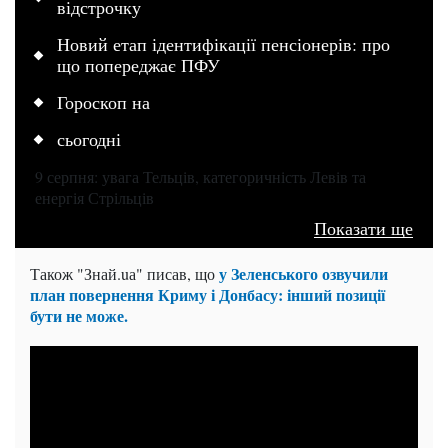
відстрочку
Новий етап ідентифікації пенсіонерів: про
що попереджає ПФУ
Гороскоп на
сьогодні
9 серпня: увага Тельців, категоричність Левів та
енергія Стрільців
Показати ще
у Зеленського озвучили
Також "Знай.uа" писав, що
план повернення Криму і Донбасу: інший позиції
бути не може.