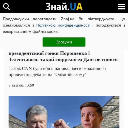
Продовжуючи переглядати Znaj.ua Ви підтверджуєте, що
ВІЙНА РОСІЇ ПРОТИ УКРАЇНИ
КОРОНАВІРУС В УКРАЇНІ І
ознайомилися з
Політикою конфіденційності
і погоджуєтеся з
використанням файлів cookie.
Головна
Політика
ЧИТАТЬ НА РУССКОМ
Зрозумів
Телеканал CNN "поплавило" від
президентської гонки Порошенка і
Зеленського: такий сюрреалізм Далі не снився
Також CNN були вбиті наповал ідеєю можливого
проведення дебатів на "Олімпійському"
7 квітня, 13:59