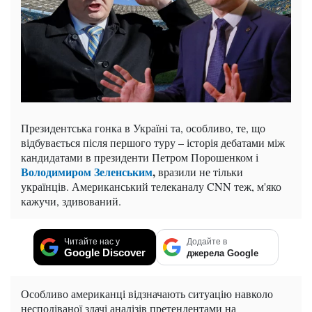
Президентська гонка в Україні та, особливо, те, що
відбувається після першого туру – історія дебатами між
кандидатами в президенти Петром Порошенком і
Володимиром Зеленським
,
вразили не тільки
українців. Американський телеканалу CNN теж, м'яко
кажучи, здивований.
Читайте нас у
Додайте в
Google Discover
джерела Google
Особливо американці відзначають ситуацію навколо
несподіваної здачі аналізів претендентами на