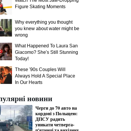
Watch The Most Jaw‑Dropping
Figure Skating Moments
Why everything you thought
you knew about water might be
wrong
What Happened To Laura San
Giacomo? She's Still Stunning
Today!
These '90s Couples Will
Always Hold A Special Place
In Our Hearts
пулярні новини
Черги до 70 авто на
кордоні з Польщею:
ДПСУ радить
уникати четверга-
п'ятниці та вихідних