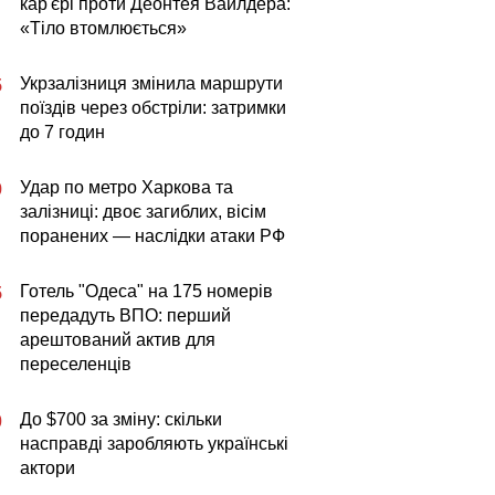
кар'єрі проти Деонтея Вайлдера:
«Тіло втомлюється»
Укрзалізниця змінила маршрути
5
поїздів через обстріли: затримки
до 7 годин
Удар по метро Харкова та
9
залізниці: двоє загиблих, вісім
поранених — наслідки атаки РФ
Готель "Одеса" на 175 номерів
5
передадуть ВПО: перший
арештований актив для
переселенців
До $700 за зміну: скільки
0
насправді заробляють українські
актори