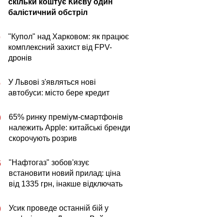
скільки коштує Києву один
балістичний обстріл
"Купол" над Харковом: як працює
0
комплексний захист від FPV-
дронів
У Львові з'являться нові
5
автобуси: місто бере кредит
65% ринку преміум-смартфонів
0
належить Apple: китайські бренди
скорочують розрив
"Нафтогаз" зобов'язує
5
встановити новий прилад: ціна
від 1335 грн, інакше відключать
Усик проведе останній бій у
0