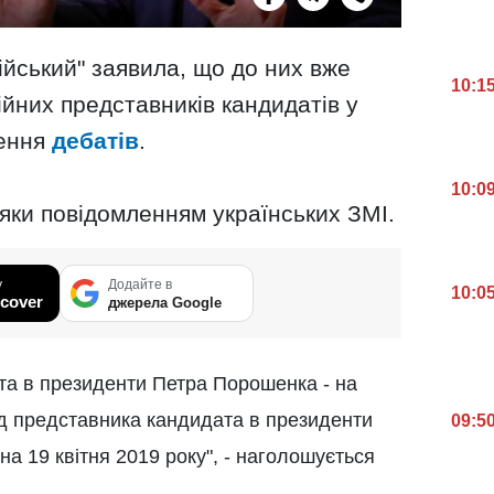
ійський" заявила, що до них вже
10:1
ійних представників кандидатів у
дення
дебатів
.
10:0
яки повідомленням українських ЗМІ.
у
Додайте в
10:0
cover
джерела Google
та в президенти Петра Порошенка - на
 від представника кандидата в президенти
09:5
а 19 квітня 2019 року", - наголошується