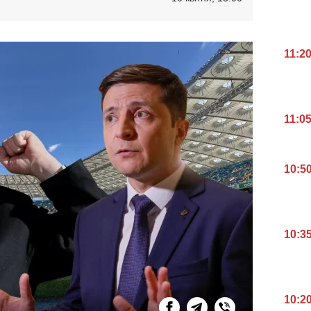
11:2
11:0
10:5
10:3
10:2