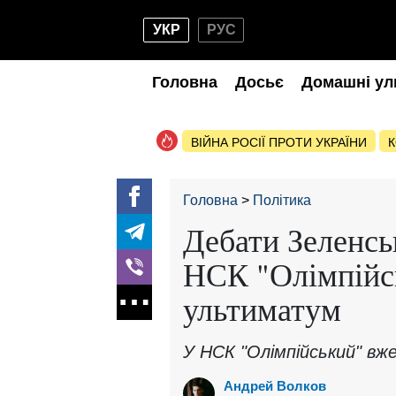
УКР
РУС
Головна
Досьє
Домашні ул
ВІЙНА РОСІЇ ПРОТИ УКРАЇНИ
К
Головна
Політика
Дебати Зеленсь
НСК "Олімпійс
ультиматум
У НСК "Олімпійський" вже
Андрей Волков