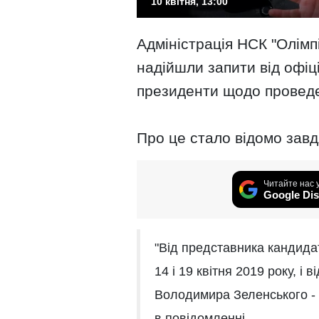
10 квітня, 13:00
Адміністрація НСК "Олімп
надійшли запити від офіц
президенти щодо прове
Про це стало відомо завд
Читайте нас 
Google Dis
"Від представника кандида
14 і 19 квітня 2019 року, і
Володимира Зеленського - н
в повідомленні.