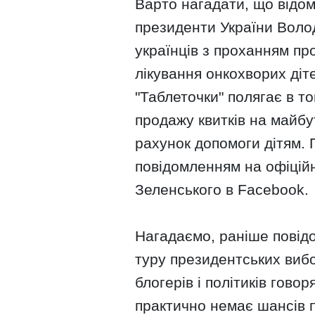
Варто нагадати, що відом
президенти України Воло
українців з проханням пр
лікування онкохворих діт
"Таблеточки" полягає в т
продажу квитків на майбу
рахунок допомоги дітям. 
повідомленням на офіцій
Зеленського в Facebook.
Нагадаємо, раніше повід
туру президентських вибо
блогерів і політиків гово
практично немає шансів 