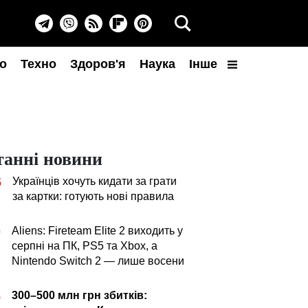
о
Техно
Здоров'я
Наука
Інше
танні новини
Українців хочуть кидати за грати
5
за картки: готують нові правила
Aliens: Fireteam Elite 2 виходить у
0
серпні на ПК, PS5 та Xbox, а
Nintendo Switch 2 — лише восени
300–500 млн грн збитків:
5