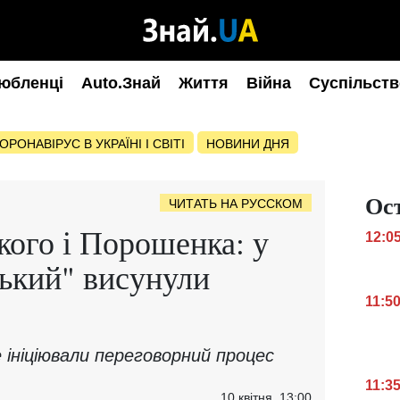
юбленці
Auto.Знай
Життя
Війна
Суспільств
ОРОНАВІРУС В УКРАЇНІ І СВІТІ
НОВИНИ ДНЯ
Ос
ЧИТАТЬ НА РУССКОМ
кого і Порошенка: у
12:0
ький" висунули
11:5
 ініціювали переговорний процес
11:3
10 квітня, 13:00