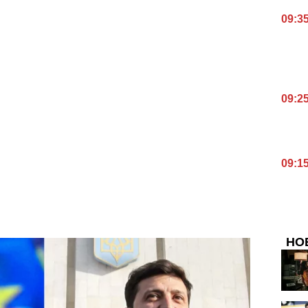
09:3
09:2
09:1
НО