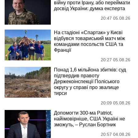
війну проти Ірану, або переймати
досвід України: думка експерта
20:47 05.08.26
На стадіоні «Спартак» у Києві
відбувся товариський матч між
командами посольств США та
Франції
20:27 05.08.26
Понад 1,6 мільйона збитків: суд
підтвердив правоту
Держекоінспекції Поліського
округу у справі про звалище
тирси
20:09 05.08.26
Допомогти 300-ма Patriot,
найімовірніше, США Україні не
зможуть, – Руслан Бортник
20:57 04.08.26