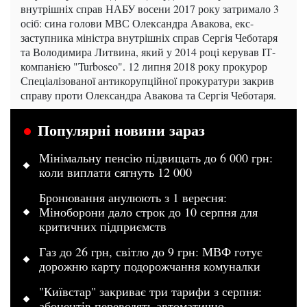
внутрішніх справ НАБУ восени 2017 року затримало 3
осіб: сина голови МВС Олександра Авакова, екс-
заступника міністра внутрішніх справ Сергія Чеботаря
та Володимира Литвина, який у 2014 році керував ІТ-
компанією "Turboseo". 12 липня 2018 року прокурор
Спеціалізованої антикорупційної прокуратури закрив
справу проти Олександра Авакова та Сергія Чеботаря.
Популярні новини зараз
Мінімальну пенсію підвищать до 6 000 грн:
коли виплати сягнуть 12 000
Бронювання анулюють з 1 вересня:
Міноборони дало строк до 10 серпня для
критичних підприємств
Газ до 26 грн, світло до 9 грн: МВФ готує
дорожню карту подорожчання комуналки
"Київстар" закриває три тарифи з серпня:
абонентів переводять автоматично