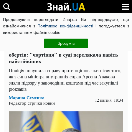
Продовжуючи переглядати Znaj.ua Ви підтверджуєте, що
ВІЙНА РОСІЇ ПРОТИ УКРАЇНИ
КОРОНАВІРУС В УКРАЇНІ І
ознайомилися з
Політикою конфіденційності
і погоджуєтеся з
використанням файлів cookie.
Головна
Політика
ЧИТАТЬ НА РУССКОМ
Зрозумів
Справа рюкзаків Авакова набирає нових
обертів: "чортівня" в суді перелякала навіть
найстійкіших
Поліція порушила справу проти оцінювачки після того,
як з сина міністра внутрішніх справ Арсена Авакова
зняли підозру у заволодінні коштами під час закупівлі
рюкзаків
Марина Семенко
12 квітня, 18:34
Редактор стрічки новин