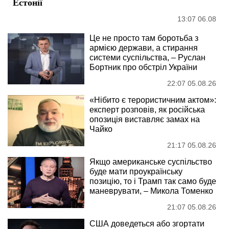
Естонії
13:07 06.08
Це не просто там боротьба з
армією держави, а стирання
системи суспільства, – Руслан
Бортник про обстріл України
22:07 05.08.26
«Нібито є терористичним актом»:
експерт розповів, як російська
опозиція виставляє замах на
Чайко
21:17 05.08.26
Якщо американське суспільство
буде мати проукраїнську
позицію, то і Трамп так само буде
маневрувати, – Микола Томенко
21:07 05.08.26
США доведеться або згортати