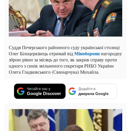
Суддя Печерського районного суду української столиці
Міноборони
Олег Білоцерківець отримай від
нагородну
зброю рівно за місяць до того, як закрив справу проти
одного з синів звільненого секретаря РНБО України
Олега Гладковського (Свинарчука) Михайла.
Читайте нас у
Додайте в
Google Discover
джерела Google