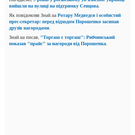
вийшли на вулиці на підтримку Сенцова
.
Ротару Медведєв і особистий
Як повідомляв Знай.uа
прес-секретар: перед відходом Порошенко засипав
друзів нагородами
.
"Торгаш є торгаш": Рибчинський
Знай.uа писав,
показав "прайс" за нагороди від Порошенка
.