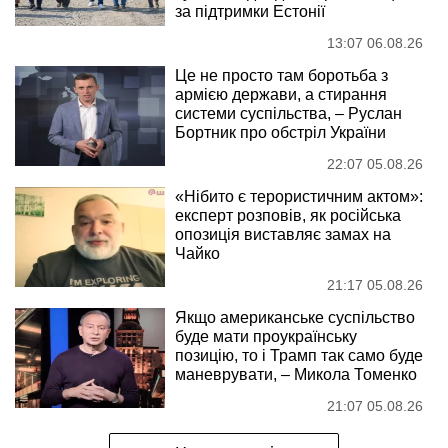
за підтримки Естонії
13:07 06.08.26
Це не просто там боротьба з
армією держави, а стирання
системи суспільства, – Руслан
Бортник про обстріл України
22:07 05.08.26
«Нібито є терористичним актом»:
експерт розповів, як російська
опозиція виставляє замах на
Чайко
21:17 05.08.26
Якщо американське суспільство
буде мати проукраїнську
позицію, то і Трамп так само буде
маневрувати, – Микола Томенко
21:07 05.08.26