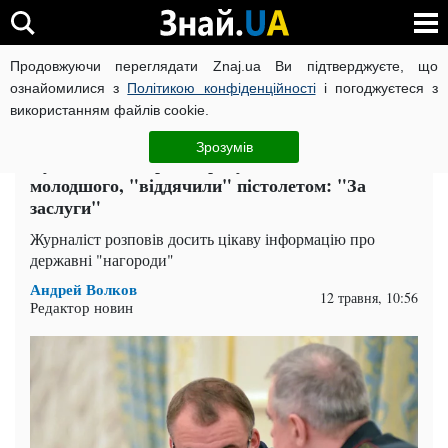
Продовжуючи переглядати Znaj.ua Ви підтверджуєте, що
ВІЙНА РОСІЇ ПРОТИ УКРАЇНИ
КОРОНАВІРУС В УКРАЇНІ І
ознайомилися з
Політикою конфіденційності
і погоджуєтеся з
використанням файлів cookie.
Головна
Політика
ЧИТАТЬ НА РУССКОМ
Зрозумів
Судді, який закрив справу Гладковського-
молодшого, "віддячили" пістолетом: "За
заслуги"
Журналіст розповів досить цікаву інформацію про
державні "нагороди"
Андрей Волков
12 травня, 10:56
Редактор новин