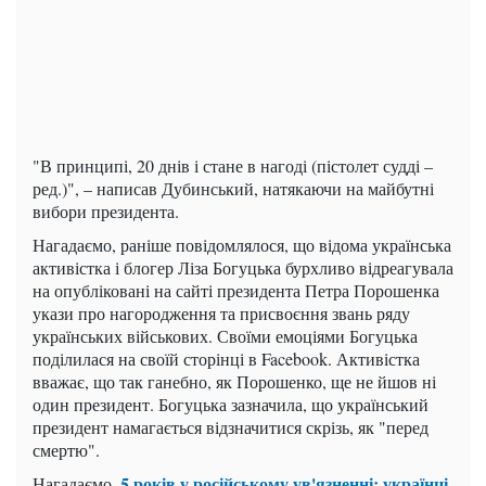
"В принципі, 20 днів і стане в нагоді (пістолет судді –
ред.)", – написав Дубинський, натякаючи на майбутні
вибори президента.
Нагадаємо, раніше повідомлялося, що відома українська
активістка і блогер Ліза Богуцька бурхливо відреагувала
на опубліковані на сайті президента Петра Порошенка
укази про нагородження та присвоєння звань ряду
українських військових. Своїми емоціями Богуцька
поділилася на своїй сторінці в Facebook. Активістка
вважає, що так ганебно, як Порошенко, ще не йшов ні
один президент. Богуцька зазначила, що український
президент намагається відзначитися скрізь, як "перед
смертю".
5 років у російському ув'язненні: українці
Нагадаємо,