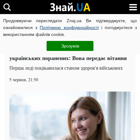
Продовжуючи переглядати Znaj.ua Ви підтверджуєте, що
ВІЙНА РОСІЇ ПРОТИ УКРАЇНИ
КОРОНАВІРУС В УКРАЇНІ І
ознайомилися з
Політикою конфіденційності
і погоджуєтеся з
використанням файлів cookie.
Головна
Політика
ЧИТАТЬ НА РУССКОМ
Зрозумів
Олена Зеленська відвідала в госпіталі
українських поранених: Вова передає вітання
Перша леді поцікавилася станом здоров'я військових
5 червня, 21:50