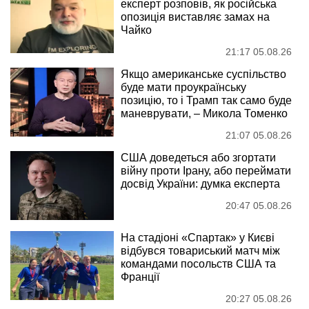
експерт розповів, як російська
опозиція виставляє замах на
Чайко
21:17 05.08.26
Якщо американське суспільство
буде мати проукраїнську
позицію, то і Трамп так само буде
маневрувати, – Микола Томенко
21:07 05.08.26
США доведеться або згортати
війну проти Ірану, або переймати
досвід України: думка експерта
20:47 05.08.26
На стадіоні «Спартак» у Києві
відбувся товариський матч між
командами посольств США та
Франції
20:27 05.08.26