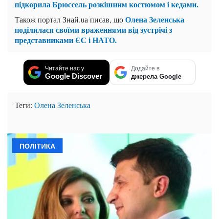
підкорила Брюссель розкішним костюмом і кедами.
Олена Зеленська
Також портал Знай.uа писав, що
поділилася своїми враженнями від зустрічі з
представниками ЄС і НАТО.
Читайте нас у
Додайте в
Google Discover
джерела Google
Теги:
Олена Зеленська
ПОЛІТИКА