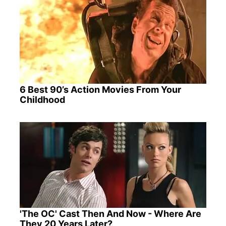
6 Best 90’s Action Movies From Your
Childhood
'The OC' Cast Then And Now - Where Are
They 20 Years Later?