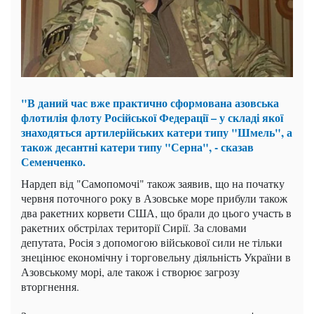
"В даний час вже практично сформована азовська
флотилія флоту Російської Федерації – у складі якої
знаходяться артилерійських катери типу "Шмель", а
також десантні катери типу "Серна", - сказав
Семенченко.
Нардеп від "Самопомочі" також заявив, що на початку
червня поточного року в Азовське море прибули також
два ракетних корвети США, що брали до цього участь в
ракетних обстрілах території Сирії. За словами
депутата, Росія з допомогою військової сили не тільки
знецінює економічну і торговельну діяльність України в
Азовському морі, але також і створює загрозу
вторгнення.