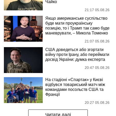
Чайко
21:17 05.08.26
Якщо американське суспільство
буде мати проукраїнську
позицію, то і Трамп так само буде
маневрувати, – Микола Томенко
21:07 05.08.26
США доведеться або згортати
війну проти Ірану, або переймати
досвід України: думка експерта
20:47 05.08.26
На стадіоні «Спартак» у Києві
відбувся товариський матч між
командами посольств США та
Франції
20:27 05.08.26
Читати далі