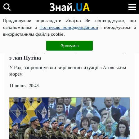
Продовжуючи переглядати Znaj.ua Ви підтверджуєте, що
ВІЙНА РОСІЇ ПРОТИ УКРАЇНИ
КОРОНАВІРУС В УКРАЇНІ І
ознайомилися з
Політикою конфіденційності
і погоджуєтеся з
використанням файлів cookie.
Головна
Політика
ЧИТАТЬ НА РУССКОМ
Зрозумів
Україна придумала, як вирвати Азовське море
з лап Путіна
У Раді запропонували вирішення ситуації з Азовським
морем
11 липня, 20:43