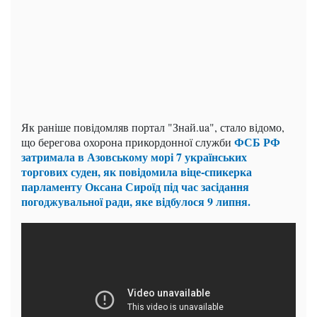
Як раніше повідомляв портал "Знай.ua", стало відомо,
ФСБ РФ
що берегова охорона прикордонної служби
затримала в Азовському морі 7 українських
торгових суден, як повідомила віце-спикерка
парламенту Оксана Сироїд під час засідання
погоджувальної ради, яке відбулося 9 липня.