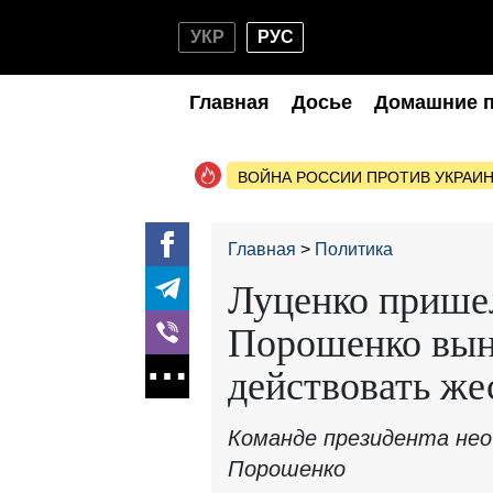
УКР
РУС
Главная
Досье
Домашние 
ВОЙНА РОССИИ ПРОТИВ УКРАИ
Главная
Политика
Луценко пришел
Порошенко вын
действовать же
Команде президента не
Порошенко