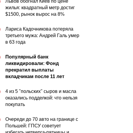
Львов обогнал Киев по цене
0
жилья: квадратный метр достиг
$1500, рынок вырос на 8%
Лариса Кадочникова потеряла
0
третьего мужа: Андрей Галь умер
в 63 года
Популярный банк
0
ликвидировали: Фонд
прекратил выплаты
вкладчикам после 11 лет
4 из 5 "польских" сыров и масла
0
оказались подделкой: что нельзя
покупать
Очереди до 70 авто на границе с
0
Польшей: ГПСУ советует
избегать четверга-пятницы и