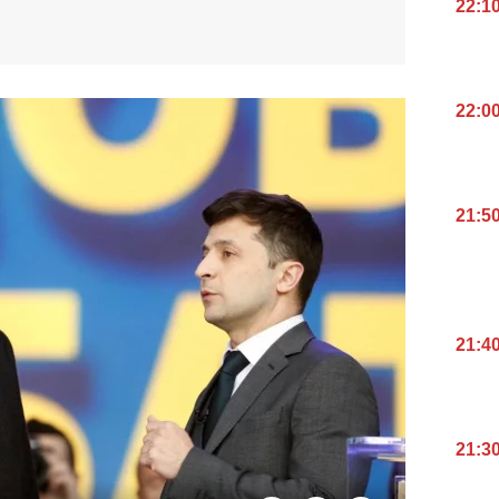
22:1
22:0
21:5
21:4
21:3