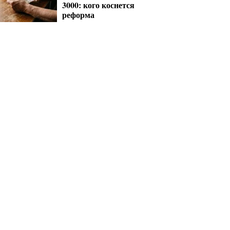
3000: кого коснется
реформа