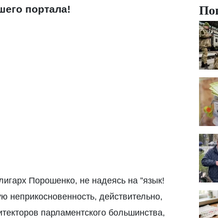
По
шего портала!
игарх Порошенко, не надеясь на ”язык!
ую неприкосновенность, действительно,
хитекторов парламентского большинства,