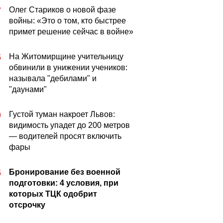
Олег Стариков о новой фазе
7
войны: «Это о том, кто быстрее
примет решение сейчас в войне»
На Житомирщине учительницу
5
обвинили в унижении учеников:
называла "дебилами" и
"даунами"
Густой туман накроет Львов:
0
видимость упадет до 200 метров
— водителей просят включить
фары
Бронирование без военной
5
подготовки: 4 условия, при
которых ТЦК одобрит
отсрочку