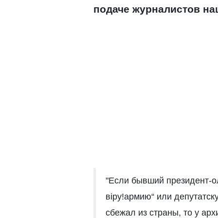
подаче журналистов на
"Если бывший президент-ол
віру!армию“ или депутатск
сбежал из страны, то у ар