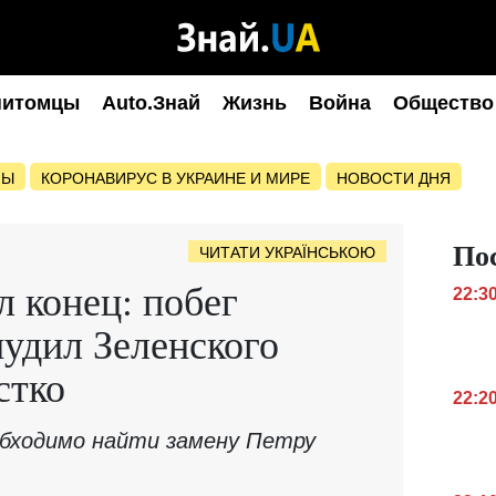
питомцы
Auto.Знай
Жизнь
Война
Общество
НЫ
КОРОНАВИРУС В УКРАИНЕ И МИРЕ
НОВОСТИ ДНЯ
По
ЧИТАТИ УКРАЇНСЬКОЮ
 конец: побег
22:3
удил Зеленского
стко
22:2
обходимо найти замену Петру