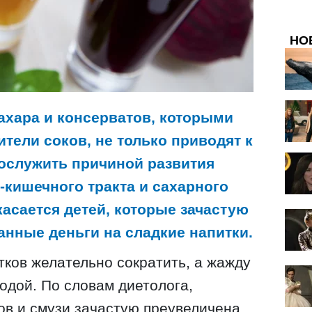
НО
ахара и консерватов, которыми
тели соков, не только приводят к
послужить причиной развития
-кишечного тракта и сахарного
касается детей, которые зачастую
анные деньги на сладкие напитки.
тков желательно сократить, а жажду
одой. По словам диетолога,
ов и смузи зачастую преувеличена.