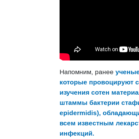
Напомним, ранее
ученые
которые провоцируют с
изучения сотен матери
штаммы бактерии стафи
epidermidis), обладаю
всем известным лекарс
инфекций.