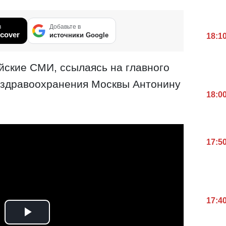
в
Добавьте в
cover
источники Google
18:1
йские СМИ, ссылаясь на главного
 здравоохранения Москвы Антонину
18:0
17:5
17:4