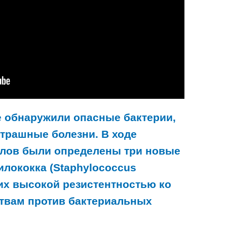
 обнаружили опасные бактерии,
трашные болезни. В ходе
алов были определены три новые
лококка (Staphylococcus
щих высокой резистентностью ко
твам против бактериальных