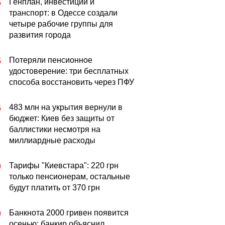
Генплан, инвестиции и
5
транспорт: в Одессе создали
четыре рабочие группы для
развития города
Потеряли пенсионное
5
удостоверение: три бесплатных
способа восстановить через ПФУ
483 млн на укрытия вернули в
5
бюджет: Киев без защиты от
баллистики несмотря на
миллиардные расходы
Тарифы "Киевстара": 220 грн
0
только пенсионерам, остальные
будут платить от 370 грн
Банкнота 2000 гривен появится
0
осенью: банкир объяснил,