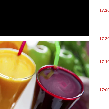
17:3
17:2
17:1
17:0