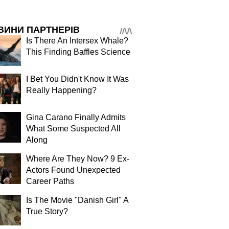
ВИНИ ПАРТНЕРІВ
Is There An Intersex Whale?
This Finding Baffles Science
I Bet You Didn't Know It Was
Really Happening?
Gina Carano Finally Admits
What Some Suspected All
Along
Where Are They Now? 9 Ex-
Actors Found Unexpected
Career Paths
Is The Movie "Danish Girl" A
True Story?