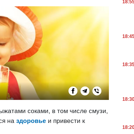
18:5
18:4
18:3
18:3
жатами соками, в том числе смузи,
ся на
здоровье
и привести к
18:2