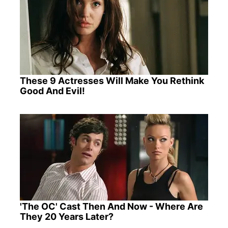
These 9 Actresses Will Make You Rethink
Good And Evil!
'The OC' Cast Then And Now - Where Are
They 20 Years Later?