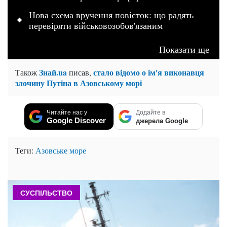
Нова схема вручення повісток: що радять
перевіряти військовозобов'язаним
Показати ще
Знай.ua
стало відомо о ім'я виконавця
Також
писав,
злочину Путіна в Азовському морі
Читайте нас у
Додайте в
Google Discover
джерела Google
Теги:
Азовське море
СУСПІЛЬСТВО