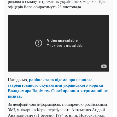
рядового складу затриманих українських моряків. Для
офіцерів його обиратимуть 28 листопада.
раніше стало відомо про першого
Нагадаємо,
заарештованого окупантами українського моряка
Володимира Варімезу. Своєї провини затриманий не
визнав.
За неофіційною інформацією, поширеною російськими
ЗМІ, у лікарні в Керчі перебувають Артеменко Андрій
Анатолійович (31 березня 1994 р. н., м. Новоукраїнка,