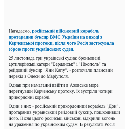
російський військовий корабель
Нагадаємо,
протаранив буксир ВМС України на виході з
Керченської протоки, після чого Росія застосувала
зброю проти українських суден.
25 листопада три українські судна: броньовані
артилерійські катери "Бердянськ" і "Нікополь" та
рейдовий буксир "Яни Капу", - розпочали плановий
перехід з Одеси до Маріуполя.
Однак при намаганні ввійти в Азовське море,
перетнувши Керченську протоку, їх зустріли чотири
прикордонні кораблі.
Один з них - російський прикордонний корабель "Дон",
протаранив український рейдовий буксир, пошкодивши
його. Після цього російські військові відкрили вогонь
на ураження по українським судам. В результаті Росія