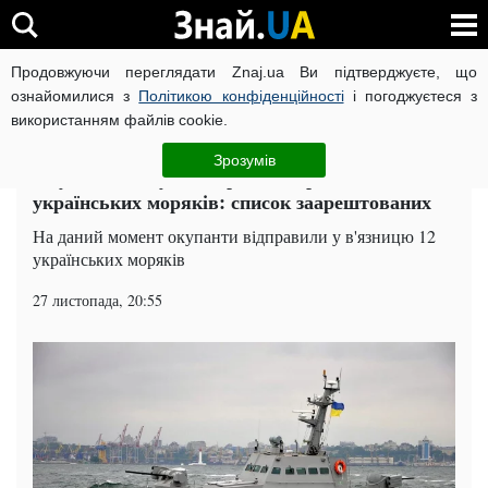
Продовжуючи переглядати Znaj.ua Ви підтверджуєте, що
ВІЙНА РОСІЇ ПРОТИ УКРАЇНИ
КОРОНАВІРУС В УКРАЇНІ І
ознайомилися з
Політикою конфіденційності
і погоджуєтеся з
використанням файлів cookie.
Головна
Суспільство
ЧИТАТЬ НА РУССКОМ
Зрозумів
Окупанти кинули за ґрати викрадених
українських моряків: список заарештованих
На даний момент окупанти відправили у в'язницю 12
українських моряків
27 листопада, 20:55