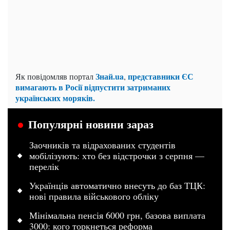
Знай.ua
представники ЄС
Як повідомляв портал
,
вимагають в Росії відпустити затриманих
українських моряків.
Популярні новини зараз
Заочників та відрахованих студентів
мобілізують: хто без відстрочки з серпня —
перелік
Українців автоматично внесуть до баз ТЦК:
нові правила військового обліку
Мінімальна пенсія 6000 грн, базова виплата
3000: кого торкнеться реформа