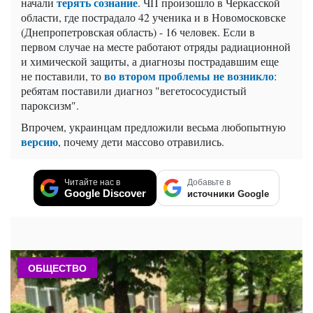
терять сознание
начали
. ЧП произошло в Черкасской
области, где пострадало 42 ученика и в Новомосковске
(Днепропетровская область) - 16 человек. Если в
первом случае на месте работают отряды радиационной
и химической защиты, а диагнозы пострадавшим еще
во втором проблемы не возникло
не поставили, то
:
ребятам поставили диагноз "вегетососудистый
пароксизм".
Впрочем, украинцам предложили весьма любопытную
версию
, почему дети массово отравились.
Читайте нас в
Добавьте в
Google Discover
источники Google
ОБЩЕСТВО