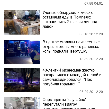
07:58 04.01
Ученые обнаружили киоск с
остатками еды в Помпеях:
сохранялись 2 тысячи лет под
лавой
08:18 28.12.20
В центре столицы неизвестные
открыли огонь, много раненых:
копы подняли "вертушку"
13:39 26.12.20
40-лентий бизнесмен жестко
расправился с молодой женой и
самоликвидировался: "Нас
погубила гордыня..."
08:29 20.12.20
Фармацевты "случайно"
перепутали виагру
и антидепрессанты: никто не