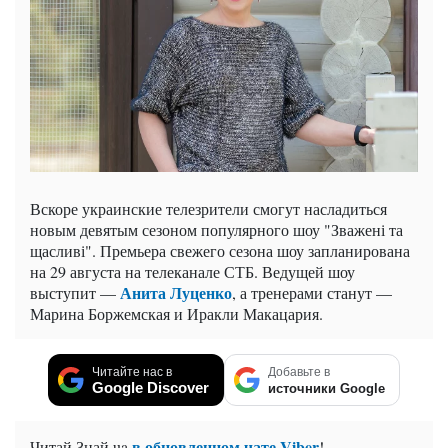
Вскоре украинские телезрители смогут насладиться
новым девятым сезоном популярного шоу "Зважені та
щасливі". Премьера свежего сезона шоу запланирована
на 29 августа на телеканале СТБ. Ведущей шоу
Анита Луценко
выступит —
, а тренерами станут —
Марина Боржемская и Иракли Макацария.
Читайте нас в
Добавьте в
Google Discover
источники Google
в обновленном чате Viber
Читай Знай.ua
!