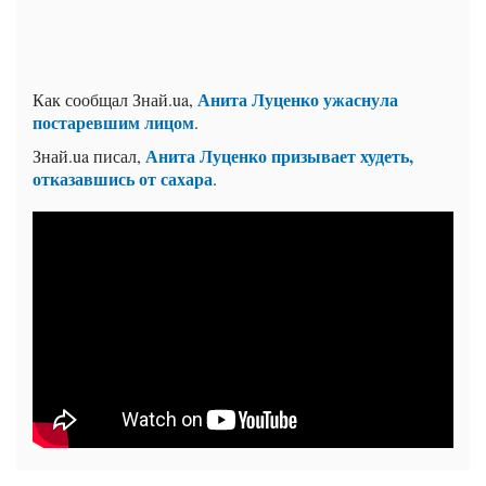
Анита Луценко ужаснула
Как сообщал Знай.ua,
постаревшим лицом
.
Анита Луценко призывает худеть,
Знай.ua писал,
отказавшись от сахара
.