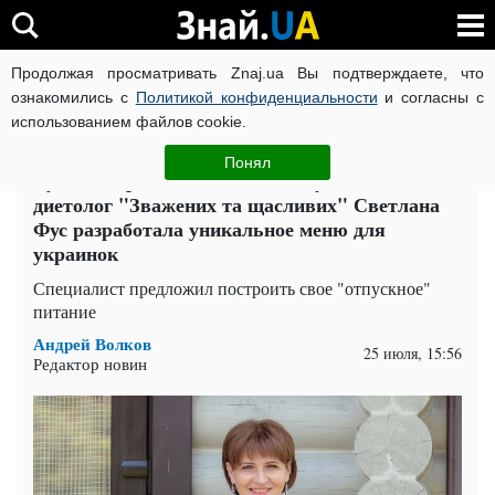
Продолжая просматривать Znaj.ua Вы подтверждаете, что
ВОЙНА РОССИИ ПРОТИВ УКРАИНЫ
КОРОНАВИРУС В 
ознакомились с
Политикой конфиденциальности
и согласны с
использованием файлов cookie.
Главная
Здоровье
ЧИТАТИ УКРАЇНСЬКОЮ
Понял
Будешь стройная, как Анита Луценко:
диетолог "Зважених та щасливих" Светлана
Фус разработала уникальное меню для
украинок
Специалист предложил построить свое "отпускное"
питание
Андрей Волков
25 июля, 15:56
Редактор новин