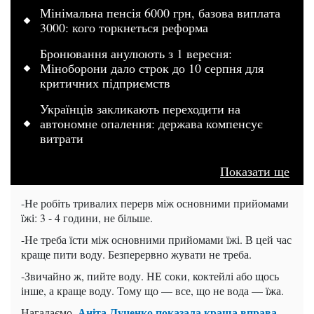
Мінімальна пенсія 6000 грн, базова виплата
3000: кого торкнеться реформа
Бронювання анулюють з 1 вересня:
Міноборони дало строк до 10 серпня для
критичних підприємств
Українців закликають переходити на
автономне опалення: держава компенсує
витрати
Показати ще
-Не робіть тривалих перерв між основними прийомами
їжі: 3 - 4 години, не більше.
-Не треба їсти між основними прийомами їжі. В цей час
краще пити воду. Безперервно жувати не треба.
-Звичайно ж, пийте воду. НЕ соки, коктейлі або щось
інше, а краще воду. Тому що — все, що не вода — їжа.
Аніта Луценко показала краща вправа
Нагадаємо,