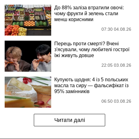
До 88% заліза втратили овочі:
чому фрукти й зелень стали
менш корисними
07:30 04.08.26
Перець проти смерті? Вчені
з'ясували, чому любителі гострої
їжі живуть довше
22:05 03.08.26
Купують щодня: 4 із 5 польських
масла та сиру — фальсифікат із
95% замінників
06:50 03.08.26
Читати далі