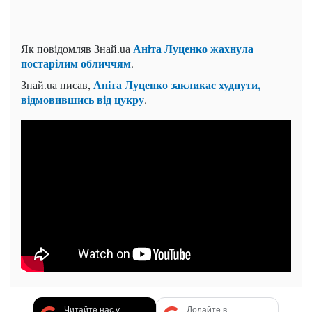
Аніта Луценко жахнула
Як повідомляв Знай.uа
постарілим обличчям
.
Аніта Луценко закликає худнути,
Знай.uа писав,
відмовившись від цукру
.
Читайте нас у
Додайте в