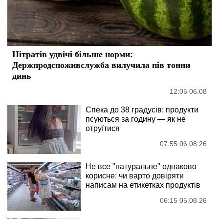
Нітратів удвічі більше норми:
Держпродспоживслужба вилучила пів тонни
динь
12:05 06.08
Спека до 38 градусів: продукти
псуються за годину — як не
отруїтися
07:55 06.08.26
Не все "натуральне" однаково
корисне: чи варто довіряти
написам на етикетках продуктів
06:15 05.08.26