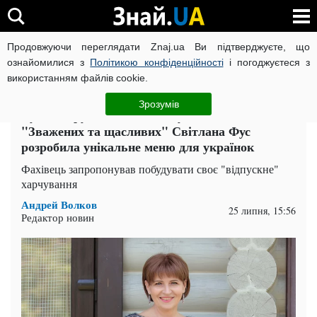
Продовжуючи переглядати Znaj.ua Ви підтверджуєте, що
ВІЙНА РОСІЇ ПРОТИ УКРАЇНИ
КОРОНАВІРУС В УКРАЇНІ І
ознайомилися з
Політикою конфіденційності
і погоджуєтеся з
використанням файлів cookie.
Головна
Здоров'я
ЧИТАТЬ НА РУССКОМ
Зрозумів
Будеш струнка, як Аніта Луценко: дієтолог
"Зважених та щасливих" Світлана Фус
розробила унікальне меню для українок
Фахівець запропонував побудувати своє "відпускне"
харчування
Андрей Волков
25 липня, 15:56
Редактор новин