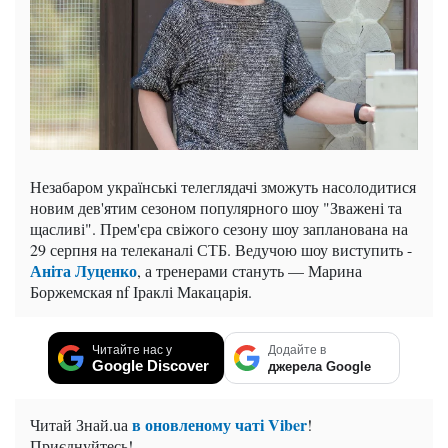
Незабаром українські телеглядачі зможуть насолодитися
новим дев'ятим сезоном популярного шоу "Зважені та
щасливі". Прем'єра свіжого сезону шоу запланована на
29 серпня на телеканалі СТБ. Ведучою шоу виступить -
Аніта Луценко
, а тренерами стануть — Марина
Боржемская nf Іраклі Макацарія.
Читайте нас у
Додайте в
Google Discover
джерела Google
в оновленому чаті Viber
Читай Знай.uа
!
Приєднуйтесь!