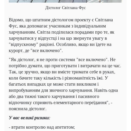
Дієтолог Світлана Фус
Відомо, що штатним дієтологом проекту є Світлана
Фус, яка допомагає учасникам з індивідуальним
харчуванням. Світла поділилася порадами про те, як
харчуватися у відпустці і на що звернути увагу в
"відпускному" раціоні. Особливо, якщо ви їдете на
курорт, де "все включено".
"Як дієтолог, я не проти системи "все включено". Не
потрібно думати, що приготувати і витрачати на це час.
Так, це зручно, якщо ви вмієте тримати себе в руках,
коли бачите таку кількість і різноманітність їжі. У
багатьох випадках це може стати викликом і
випробуванням для звичного харчування. Навіть одна
або два тижні такого харчування і пасивного
відпочинку сприяють елементарного переїдання", -
пояснила дієтолог.
У вас великі ризики:
- втрати контролю над апетитом;