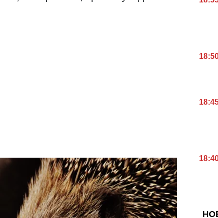
18:5
18:4
18:4
НО