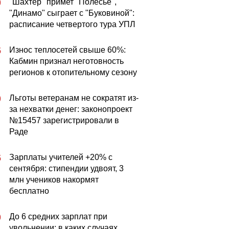
"Шахтер" примет "Полесье",
0
"Динамо" сыграет с "Буковиной":
расписание четвертого тура УПЛ
Износ теплосетей свыше 60%:
5
Кабмин признал неготовность
регионов к отопительному сезону
Льготы ветеранам не сократят из-
0
за нехватки денег: законопроект
№15457 зарегистрировали в
Раде
Зарплаты учителей +20% с
5
сентября: стипендии удвоят, 3
млн учеников накормят
бесплатно
До 6 средних зарплат при
0
увольнении: в каких случаях