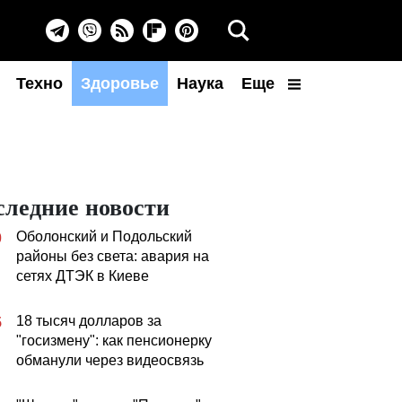
Техно
Здоровье
Наука
Еще
следние новости
Оболонский и Подольский
0
районы без света: авария на
сетях ДТЭК в Киеве
18 тысяч долларов за
5
"госизмену": как пенсионерку
обманули через видеосвязь