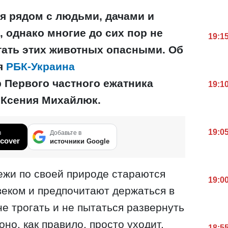
я рядом с людьми, дачами и
однако многие до сих пор не
19:1
тать этих животных опасными. Об
я
РБК-Украина
 Первого частного ежатника
19:1
 Ксения Михайлюк.
19:0
в
Добавьте в
cover
источники Google
ежи по своей природе стараются
19:0
овеком и предпочитают держаться в
е трогать и не пытаться развернуть
оно, как правило, просто уходит.
18:5