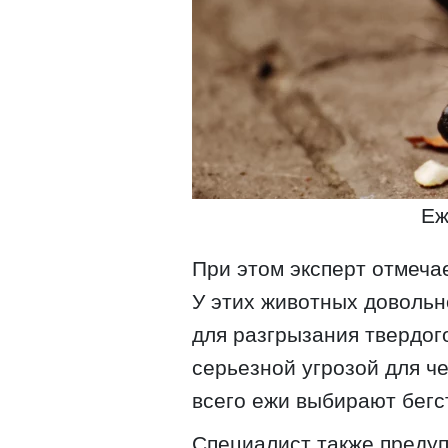
Еж
При этом эксперт отмечае
У этих животных довольн
для разгрызания твердог
серьезной угрозой для ч
всего ежи выбирают бегс
Специалист также преду