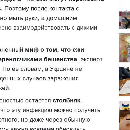
.
Поэтому после контакта с
но мыть руки, а домашним
есно взаимодействовать с дикими
раненный
миф о том, что ежи
ереносчиками бешенства
, эксперт
 По ее словам, в Украине не
денных случаев заражения
жей.
сностью остается
столбняк
.
 что эту инфекцию можно получить
вотного, но даже через обычную
ому важно вовремя обновлять