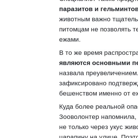
паразитов и гельминтов
животным важно тщатель
питомцам не позволять т
ежами.
В то же время распрост
являются основными п
назвала преувеличением.
зафиксировано подтверж
бешенством именно от е
Куда более реальной опа
Зооволонтер напомнила,
не только через укус жи
царапину на улице. Поэт