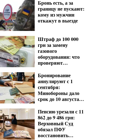
Бронь есть, а за
границу не пускают:
кому из мужчин
откажут в выезде
Штраф до 100 000
грн за замену
газового
оборудования: что
проверяют
газовщики
Бронирование
аннулируют с 1
сентября:
Минобороны дало
срок до 10 августа
для критических
предприятий
Пенсию урезали с 11
862 до 9 486 грн:
Верховный Суд
обязал ПФУ
восстановить