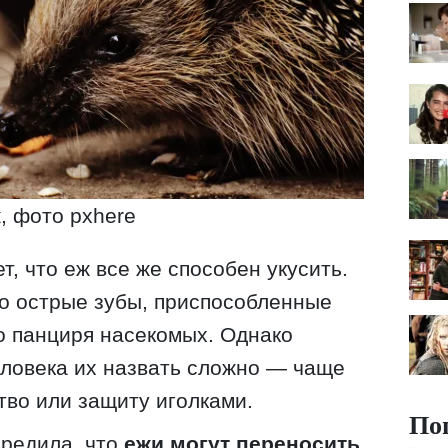
, фото pxhere
т, что еж все же способен укусить.
о острые зубы, приспособленные
о панциря насекомых. Однако
еловека их назвать сложно — чаще
тво или защиту иголками.
По
предила, что
ежи могут переносить