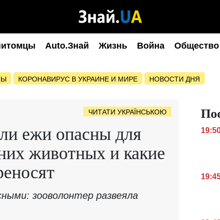
питомцы
Auto.Знай
Жизнь
Война
Общество
НЫ
КОРОНАВИРУС В УКРАИНЕ И МИРЕ
НОВОСТИ ДНЯ
По
ЧИТАТИ УКРАЇНСЬКОЮ
ли ежи опасны для
19:5
них животных и какие
реносят
19:4
ными: зооволонтер развеяла