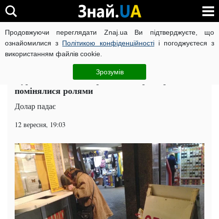
Продовжуючи переглядати Znaj.ua Ви підтверджуєте, що
ВІЙНА РОСІЇ ПРОТИ УКРАЇНИ
КОРОНАВІРУС В УКРАЇНІ І
ознайомилися з
Політикою конфіденційності
і погоджуєтеся з
використанням файлів cookie.
Головна
Суспільство
ЧИТАТЬ НА РУССКОМ
Зрозумів
Курс валют на 13 вересня: долар і євро
помінялися ролями
Долар падає
12 вересня, 19:03