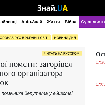
юбленці
Auto.Знай
Життя
Війна
Суспільств
ОРОНАВІРУС В УКРАЇНІ І СВІТІ
НОВИНИ ДНЯ
Ос
ЧИТАТЬ НА РУССКОМ
ої помсти: загорівся
17:2
ного організатора
зюк
17:0
 помічника депутата у вбивстві