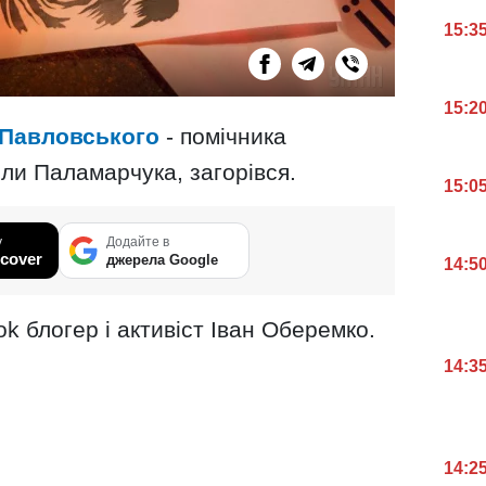
15:3
15:2
Павловського
- помічника
ли Паламарчука, загорівся.
15:0
у
Додайте в
cover
джерела Google
14:5
k блогер і активіст Іван Оберемко.
14:3
14:2