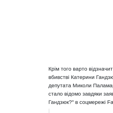
Крім того варто відзначи
вбивстві Катерини Гандзю
депутата Миколи Паламар
стало відомо завдяки зая
Гандзюк?" в соцмережі F