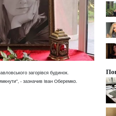
По
авловського загорівся будинок.
имкнути", - зазначив Іван Оберемко.