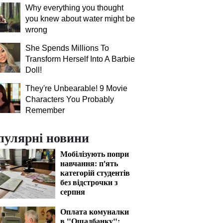
Why everything you thought
you knew about water might be
wrong
She Spends Millions To
Transform Herself Into A Barbie
Doll!
They're Unbearable! 9 Movie
Characters You Probably
Remember
пулярні новини
Мобілізують попри
навчання: п'ять
категорій студентів
без відстрочки з
серпня
Оплата комуналки
в "Ощадбанку":