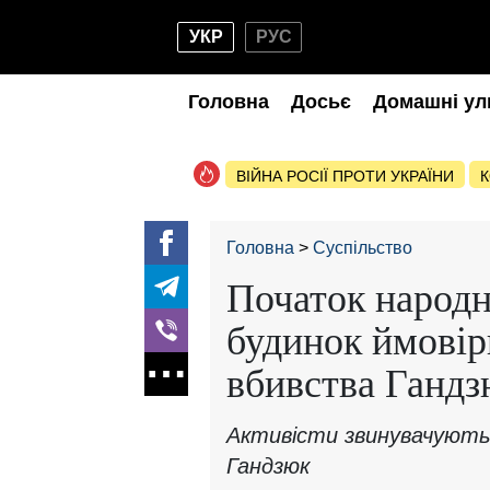
УКР
РУС
Головна
Досьє
Домашні ул
ВІЙНА РОСІЇ ПРОТИ УКРАЇНИ
К
Головна
Суспільство
Початок народн
будинок ймовір
вбивства Ганд
Активісти звинувачують
Гандзюк