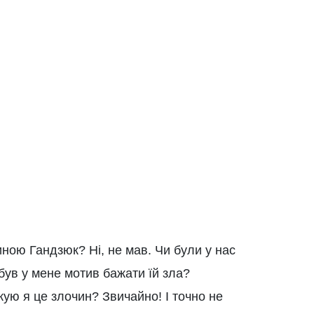
иною Гандзюк? Ні, не мав. Чи були у нас
 був у мене мотив бажати їй зла?
ую я це злочин? Звичайно! І точно не