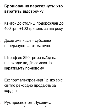
Бронювання переглянуть: хто
5
втратить відстрочку
Квиток до столиці подорожчав до
0
400 грн: +100 гривень за пів року
Дохід змінився – субсидію
5
перерахують автоматично
Штраф до 850 грн за наїзд на
0
пішохода: водіїв самокатів
каратимуть по-новому
Експорт електроенергії різко зріс:
5
світло рекордно продають за
кордон
Рух проспектом Шухевича
5