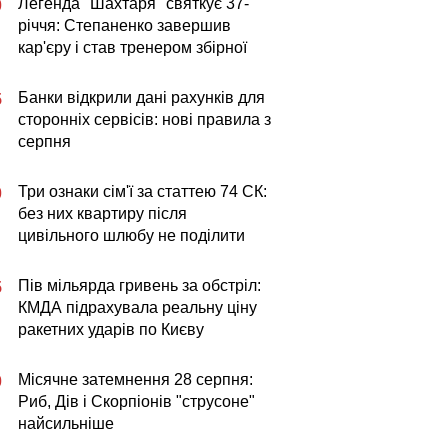
Легенда "Шахтаря" святкує 37-
0
річчя: Степаненко завершив
кар'єру і став тренером збірної
Банки відкрили дані рахунків для
5
сторонніх сервісів: нові правила з
серпня
Три ознаки сім'ї за статтею 74 СК:
0
без них квартиру після
цивільного шлюбу не поділити
Пів мільярда гривень за обстріл:
5
КМДА підрахувала реальну ціну
ракетних ударів по Києву
Місячне затемнення 28 серпня:
0
Риб, Дів і Скорпіонів "струсоне"
найсильніше