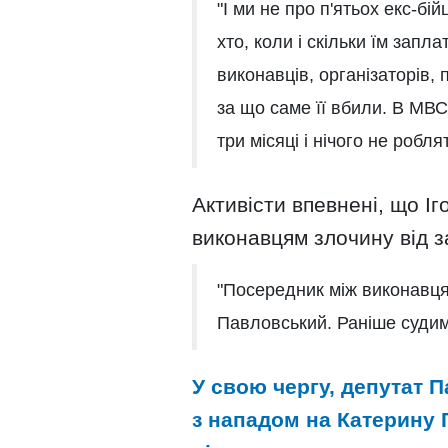
"І ми не про п'ятьох екс-бі
хто, коли і скільки їм запл
виконавців, організаторів,
за що саме її вбили. В МВ
три місяці і нічого не робля
Активісти впевнені, що І
виконавцям злочину від з
"Посередник між виконавця
Павловський. Раніше судими
У свою чергу, депутат П
з нападом на Катерину 