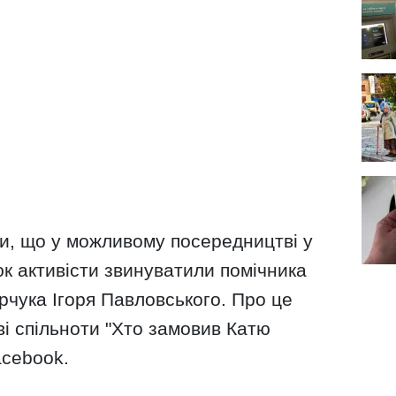
ти, що у можливому посередництві у
к активісти звинуватили помічника
чука Ігоря Павловського. Про це
ві спільноти "Хто замовив Катю
acebook.