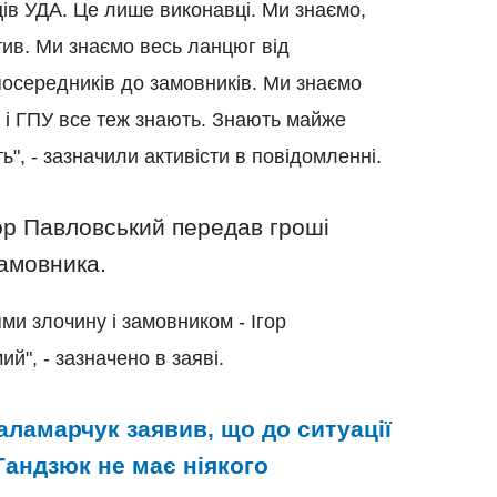
йців УДА. Це лише виконавці. Ми знаємо,
атив. Ми знаємо весь ланцюг від
 посередників до замовників. Ми знаємо
С і ГПУ все теж знають. Знають майже
ть", - зазначили активісти в повідомленні.
гор Павловський передав гроші
амовника.
ми злочину і замовником - Ігор
й", - зазначено в заяві.
аламарчук заявив, що до ситуації
Гандзюк не має ніякого