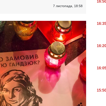
16:5
7 листопада, 18:58
16:3
16:2
16:0
15:5