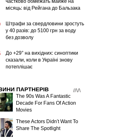
частково обмежать майже на
місяць: від Рейгана до Бальзака
Штрафи за свердловини зростуть
0
у 40 разів: до 5100 грн за воду
без дозволу
До +29° на вихідних: синоптики
5
сказали, коли в Україні знову
потеплішає
ВИНИ ПАРТНЕРІВ
The 90s Was A Fantastic
Decade For Fans Of Action
Movies
These Actors Didn't Want To
Share The Spotlight