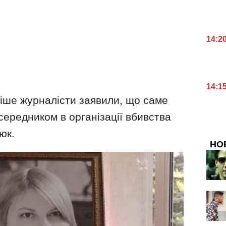
14:2
14:1
ніше журналісти заявили, що саме
ередником в організації вбивства
юк.
НО