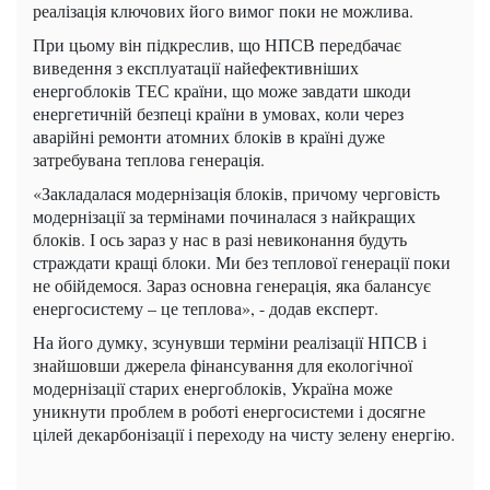
реалізація ключових його вимог поки не можлива.
При цьому він підкреслив, що НПСВ передбачає
виведення з експлуатації найефективніших
енергоблоків ТЕС країни, що може завдати шкоди
енергетичній безпеці країни в умовах, коли через
аварійні ремонти атомних блоків в країні дуже
затребувана теплова генерація.
«Закладалася модернізація блоків, причому черговість
модернізації за термінами починалася з найкращих
блоків. І ось зараз у нас в разі невиконання будуть
страждати кращі блоки. Ми без теплової генерації поки
не обійдемося. Зараз основна генерація, яка балансує
енергосистему – це теплова», - додав експерт.
На його думку, зсунувши терміни реалізації НПСВ і
знайшовши джерела фінансування для екологічної
модернізації старих енергоблоків, Україна може
уникнути проблем в роботі енергосистеми і досягне
цілей декарбонізації і переходу на чисту зелену енергію.