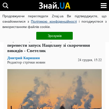
Продовжуючи переглядати Znaj.ua Ви підтверджуєте, що
ВІЙНА РОСІЇ ПРОТИ УКРАЇНИ
КОРОНАВІРУС В УКРАЇНІ І
ознайомилися з
Політикою конфіденційності
і погоджуєтеся з
використанням файлів cookie.
Головна
Економіка
ЧИТАТЬ НА РУССКОМ
Зрозумів
Україна втратить енергобезпеку, якщо не
перенести запуск Нацплану зі скорочення
викидів - Светелик
Дмитрий Киришин
24 грудня, 15:22
Редактор стрічки новин