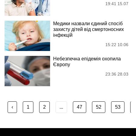
19:41 15.07
Медики назвали єдиний спосіб
захисту дітей від смертоносних
інфекцій
15:22 10.06
Небезпечна епідемія охопила
Європу
23:36 28.03
‹
1
2
...
47
52
53