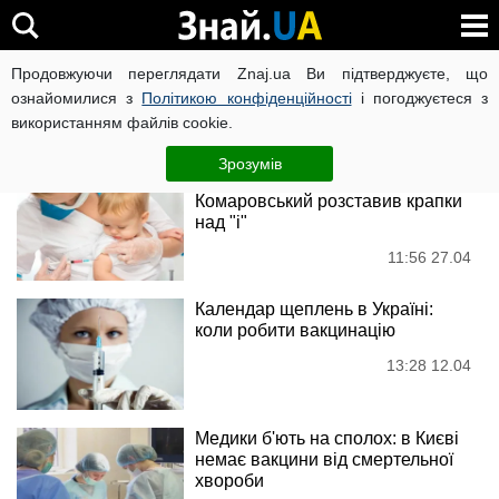
вакцинація
Продовжуючи переглядати Znaj.ua Ви підтверджуєте, що
ознайомилися з
Політикою конфіденційності
і погоджуєтеся з
використанням файлів cookie.
Новини
Зрозумів
Все про вакцини: доктор
Комаровський розставив крапки
над "і"
11:56 27.04
Календар щеплень в Україні:
коли робити вакцинацію
13:28 12.04
Медики б'ють на сполох: в Києві
немає вакцини від смертельної
хвороби