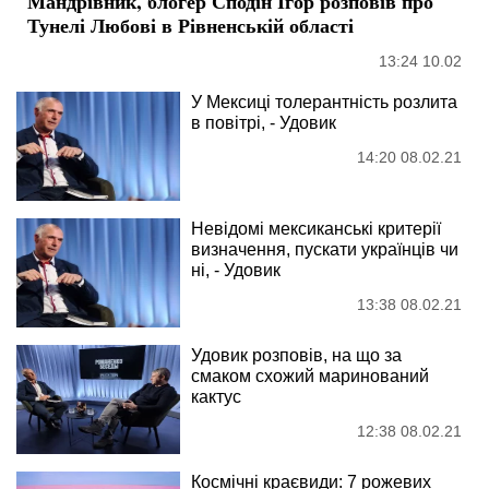
Мандрівник, блогер Сподін Ігор розповів про
Тунелі Любові в Рівненській області
13:24 10.02
У Мексиці толерантність розлита
в повітрі, - Удовик
14:20 08.02.21
Невідомі мексиканські критерії
визначення, пускати українців чи
ні, - Удовик
13:38 08.02.21
Удовик розповів, на що за
смаком схожий маринований
кактус
12:38 08.02.21
Космічні краєвиди: 7 рожевих