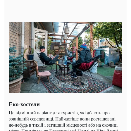
Еко-хостели
Це відмінний варіант для туристів, які дбають про
зовнішній середовищі. Найчастіше вони розташовані
де-небудь в тихій і затишній місцевості або на околиці
міста. Приміром, як Tomorrowland Hostel на Шрі-Ланці.