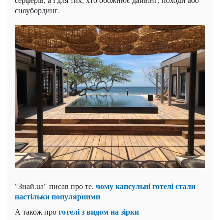
сноубординг.
чому капсульні готелі стали
"Знай.uа" писав про те,
настільки популярними
готелі з видом на зірки
А також про