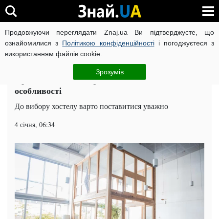
Продовжуючи переглядати Znaj.ua Ви підтверджуєте, що
ВІЙНА РОСІЇ ПРОТИ УКРАЇНИ
КОРОНАВІРУС В УКРАЇНІ І
ознайомилися з
Політикою конфіденційності
і погоджуєтеся з
використанням файлів cookie.
Головна
Подорожі
ЧИТАТЬ НА РУССКОМ
Зрозумів
Проживання в подорожі: 7 видів хостелів і їх
особливості
До вибору хостелу варто поставитися уважно
4 січня, 06:34