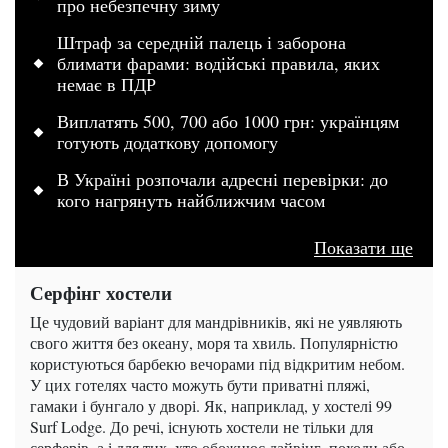
про небезпечну зиму
Штраф за середній палець і заборона
блимати фарами: водійські правила, яких
немає в ПДР
Виплатять 500, 700 або 1000 грн: українцям
готують додаткову допомогу
В Україні розпочали адресні перевірки: до
кого нагрянуть найближчим часом
Показати ще
Серфінг хостели
Це чудовий варіант для мандрівників, які не уявляють
свого життя без океану, моря та хвиль. Популярністю
користуються барбекю вечорами під відкритим небом.
У цих готелях часто можуть бути приватні пляжі,
гамаки і бунгало у дворі. Як, наприклад, у хостелі 99
Surf Lodge. До речі, існують хостели не тільки для
серферів, а і для тих, хто обожнює дайвінг, походи або