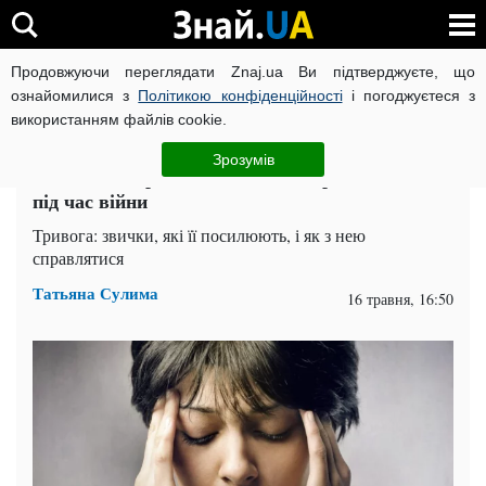
Продовжуючи переглядати Znaj.ua Ви підтверджуєте, що
ВІЙНА РОСІЇ ПРОТИ УКРАЇНИ
КОРОНАВІРУС В УКРАЇНІ І
ознайомилися з
Політикою конфіденційності
і погоджуєтеся з
використанням файлів cookie.
Головна
Здоров'я
ЧИТАТЬ НА РУССКОМ
Зрозумів
Підвищена тривожність: як підтримати себе
під час війни
Тривога: звички, які її посилюють, і як з нею
справлятися
Татьяна Сулима
16 травня, 16:50