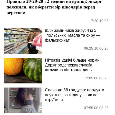
Правило 20-20-20 і 2 години на вулиці: лікарі
пояснили, як вберегти зір школярів перед
вереснем
17:20 10.08
95% замінників жиру: 4 із 5
"польських" масла та сиру —
фальсифікат
06:25 10.08.26
Нітратів удвічі більше норми:
Держпродспоживслужба
вилучила пів тонни динь
12:05 06.08.26
Спека до 38 градусів: продукти
псуються за годину — як не
отруїтися
07:55 06.08.26