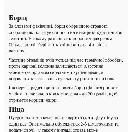
Борщ
За словами фахівчині, борщ є корисною стравою,
особливо якщо готувати його на нежирній курятині або
телятині. У такому разі він стає хорошим джерелом
білка, а овочі зберігають клітковину навіть після
варіння.
Частина вітамінів руйнується під час термічної обробки,
проте харчові волокна залишаються. Картопля
забезпечує організм складними вуглеводами, а
додавання квасолі збільшує частку рослинного білка.
Експертка радить доповнювати борщ цільнозерновим
хлібом і невеликою кількістю сала - до 20 грамів, щоб
отримати корисні жири.
Піца
Нутриціолог зазначає, що не варто з'їдати цілу піцу за
один раз. Оптимально обмежитися 2-3 шматочками та
додати овочі - у такому вигляді страва може