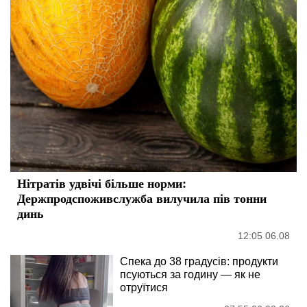
Нітратів удвічі більше норми:
Держпродспоживслужба вилучила пів тонни
динь
12:05 06.08
Спека до 38 градусів: продукти
псуються за годину — як не
отруїтися