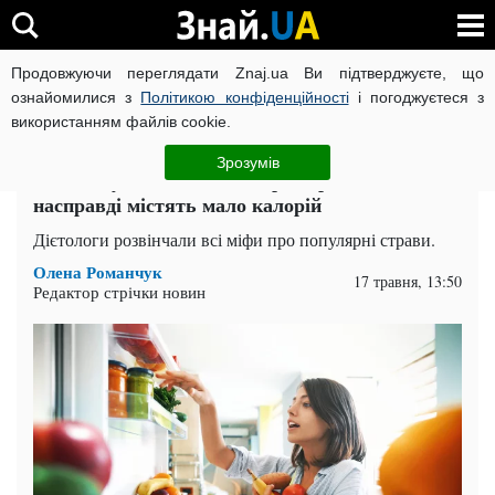
Продовжуючи переглядати Znaj.ua Ви підтверджуєте, що
ВІЙНА РОСІЇ ПРОТИ УКРАЇНИ
КОРОНАВІРУС В УКРАЇНІ І
ознайомилися з
Політикою конфіденційності
і погоджуєтеся з
використанням файлів cookie.
Головна
Здоров'я
ЧИТАТЬ НА РУССКОМ
Зрозумів
Не додадуть зайвої ваги: ​​три страви, які
насправді містять мало калорій
Дієтологи розвінчали всі міфи про популярні страви.
Олена Романчук
17 травня, 13:50
Редактор стрічки новин