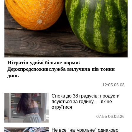
Нітратів удвічі більше норми:
Держпродспоживслужба вилучила пів тонни
динь
12:05 06.08
Спека до 38 градусів: продукти
псуються за годину — як не
отруїтися
07:55 06.08.26
Не все "натуральне" однаково