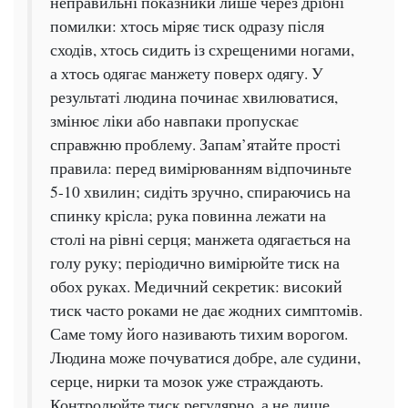
неправильні показники лише через дрібні
помилки: хтось міряє тиск одразу після
сходів, хтось сидить із схрещеними ногами,
а хтось одягає манжету поверх одягу. У
результаті людина починає хвилюватися,
змінює ліки або навпаки пропускає
справжню проблему. Запам’ятайте прості
правила: перед вимірюванням відпочиньте
5-10 хвилин; сидіть зручно, спираючись на
спинку крісла; рука повинна лежати на
столі на рівні серця; манжета одягається на
голу руку; періодично вимірюйте тиск на
обох руках. Медичний секретик: високий
тиск часто роками не дає жодних симптомів.
Саме тому його називають тихим ворогом.
Людина може почуватися добре, але судини,
серце, нирки та мозок уже страждають.
Контролюйте тиск регулярно, а не лише