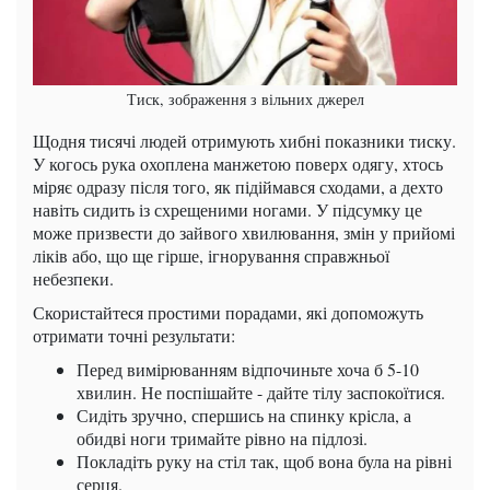
Тиск, зображення з вільних джерел
Щодня тисячі людей отримують хибні показники тиску.
У когось рука охоплена манжетою поверх одягу, хтось
міряє одразу після того, як підіймався сходами, а дехто
навіть сидить із схрещеними ногами. У підсумку це
може призвести до зайвого хвилювання, змін у прийомі
ліків або, що ще гірше, ігнорування справжньої
небезпеки.
Скористайтеся простими порадами, які допоможуть
отримати точні результати:
Перед вимірюванням відпочиньте хоча б 5-10
хвилин. Не поспішайте - дайте тілу заспокоїтися.
Сидіть зручно, спершись на спинку крісла, а
обидві ноги тримайте рівно на підлозі.
Покладіть руку на стіл так, щоб вона була на рівні
серця.