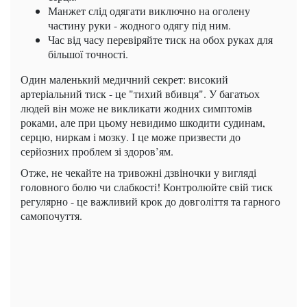
Манжет слід одягати виключно на оголену
частину руки - жодного одягу під ним.
Час від часу перевіряйте тиск на обох руках для
більшої точності.
Один маленький медичний секрет: високий
артеріальний тиск - це "тихий вбивця". У багатьох
людей він може не викликати жодних симптомів
роками, але при цьому невидимо шкодити судинам,
серцю, ниркам і мозку. І це може призвести до
серйозних проблем зі здоров’ям.
Отже, не чекайте на тривожні дзвіночки у вигляді
головного болю чи слабкості! Контролюйте свій тиск
регулярно - це важливий крок до довголіття та гарного
самопочуття.