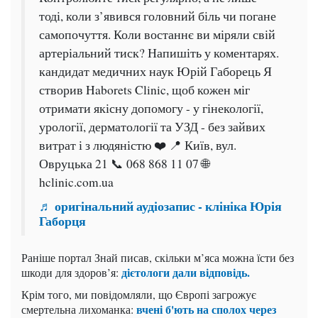
тоді, коли з’явився головний біль чи погане
самопочуття. Коли востаннє ви міряли свій
артеріальний тиск? Напишіть у коментарях.
кандидат медичних наук Юрій Габорець Я
створив Haborets Clinic, щоб кожен міг
отримати якісну допомогу - у гінекології,
урології, дерматології та УЗД - без зайвих
витрат і з людяністю ❤️ 📍 Київ, вул.
Овруцька 21 📞 068 868 11 07 🌐
hclinic.com.ua
♬ оригінальний аудіозапис - клініка Юрія
Габорця
Раніше портал Знай писав, скільки м’яса можна їсти без
дієтологи дали відповідь.
шкоди для здоров’я:
Крім того, ми повідомляли, що Європі загрожує
вчені б'ють на сполох через
смертельна лихоманка: