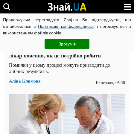
Продовжуючи переглядати Znaj.ua Ви підтверджуєте, що
ВІЙНА РОСІЇ ПРОТИ УКРАЇНИ
КОРОНАВІРУС В УКРАЇНІ І
ознайомилися з
Політикою конфіденційності
і погоджуєтеся з
використанням файлів cookie.
Головна
Здоров'я
ЧИТАТЬ НА РУССКОМ
Зрозумів
Ви роками могли міряти тиск неправильно:
лікар пояснив, як це потрібно робити
Помилки у цьому процесі можуть призводити до
хибних результатів.
Аліна Климова
10 червня, 06:50