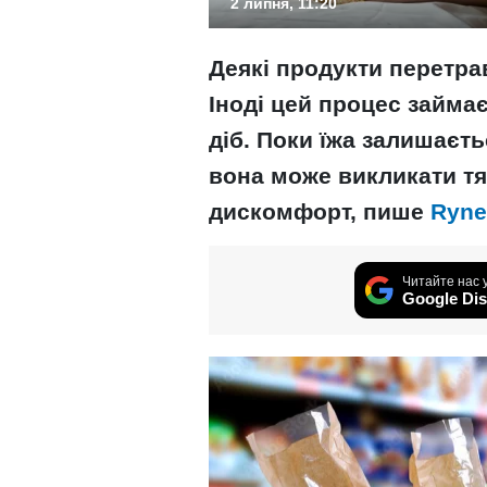
2 липня, 11:20
Деякі продукти перетра
Іноді цей процес займає
діб. Поки їжа залишаєт
вона може викликати тяж
дискомфорт, пише
Ryne
Читайте нас 
Google Dis