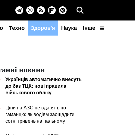
о
Техно
Здоров'я
Наука
Інше
танні новини
Українців автоматично внесуть
0
до баз ТЦК: нові правила
військового обліку
Ціни на АЗС не вдарять по
0
гаманцю: як водіям заощадити
сотні гривень на пальному