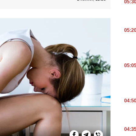
05:3
05:2
05:0
04:5
04:3