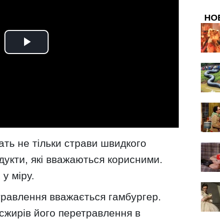
НО
ать не тільки страви швидкого
одукти, які вважаються корисними.
 у міру.
травлення вважається гамбургер.
сжирів його перетравлення в