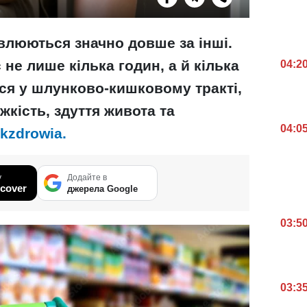
влюються значно довше за інші.
 не лише кілька годин, а й кілька
04:2
ься у шлунково-кишковому тракті,
кість, здуття живота та
04:0
kzdrowia.
у
Додайте в
cover
джерела Google
03:5
03:3