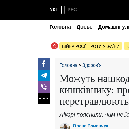
УКР
РУС
Головна
Досьє
Домашні ул
ВІЙНА РОСІЇ ПРОТИ УКРАЇНИ
К
Головна
Здоров'я
Можуть нашко
кишківнику: про
перетравлюють
Лікарі пояснили, чим небе
Олена Романчук