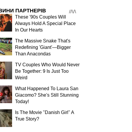
ВИНИ ПАРТНЕРІВ
These '90s Couples Will
Always Hold A Special Place
In Our Hearts
The Massive Snake That's
Redefining 'Giant'—Bigger
Than Anacondas
TV Couples Who Would Never
Be Together: 9 Is Just Too
Weird
What Happened To Laura San
Giacomo? She's Still Stunning
Today!
Is The Movie "Danish Girl" A
True Story?