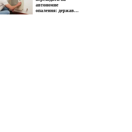
автономне
опалення: держава
компенсує витрати