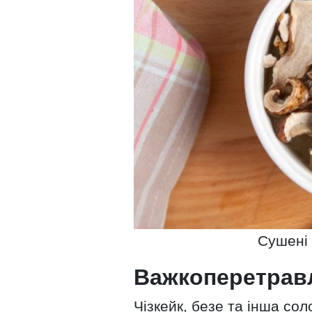
Сушені 
Важкоперетрав
Чізкейк, безе та інша со