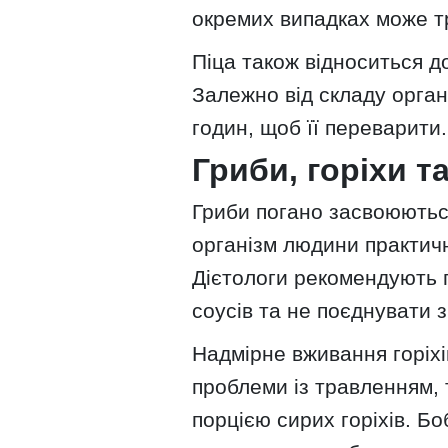
окремих випадках може тр
Піца також відноситься до
Залежно від складу орга
годин, щоб її переварити.
Гриби, горіхи т
Гриби погано засвоюються
організм людини практич
Дієтологи рекомендують 
соусів та не поєднувати з
Надмірне вживання горіхі
проблеми із травленням,
порцією сирих горіхів. Б