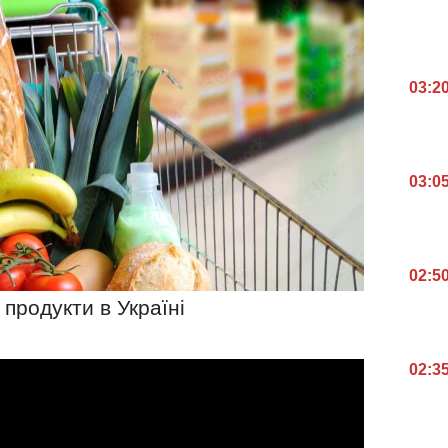
03:2
03:0
02:5
 продукти в Україні
02:3