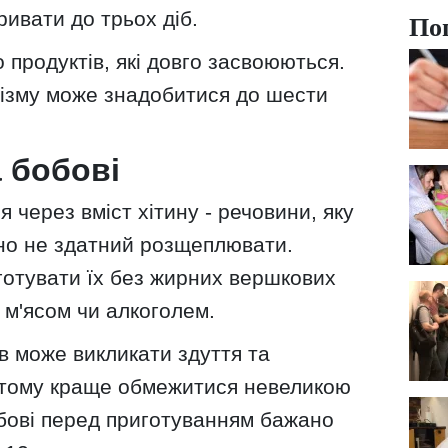
По
ивати до трьох діб.
 продуктів, які довго засвоюються.
нізму може знадобитися до шести
а бобові
 через вміст хітину - речовини, яку
но не здатний розщеплювати.
готувати їх без жирних вершкових
 м'ясом чи алкоголем.
в може викликати здуття та
 тому краще обмежитися невеликою
обові перед приготуванням бажано