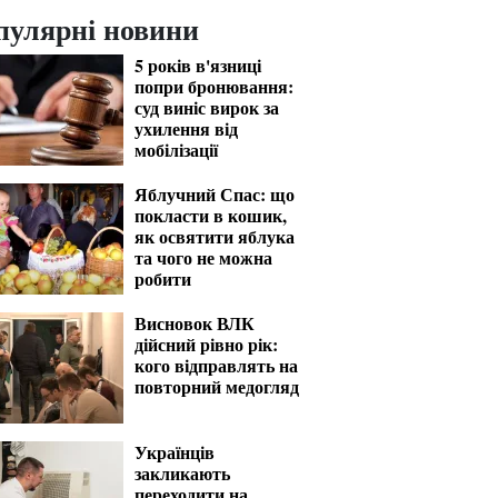
пулярні новини
5 років в'язниці
попри бронювання:
суд виніс вирок за
ухилення від
мобілізації
Яблучний Спас: що
покласти в кошик,
як освятити яблука
та чого не можна
робити
Висновок ВЛК
дійсний рівно рік:
кого відправлять на
повторний медогляд
Українців
закликають
переходити на