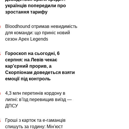
українців попередили про
зростання тарифу
Bloodhound отримав невидимість
0
для команди: що приніс новий
сезон Apex Legends
Гороскоп на сьогодні, 6
5
серпня: на Левів чекає
кар'єрний прорив, а
Скорпіонам доведеться взяти
емоції під контроль
4,3 млн перетинів кордону в
0
липні: в'їзд перевищив виїзд —
ДПСУ
Гроші з карток та е-гаманців
5
спишуть за годину: Мін'юст