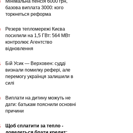
Мінімальна пенсія 6000 грн,
0
базова виплата 3000: кого
торкнеться реформа
Резерв тепломережі Києва
0
посилили на 1,5 ГВт: 564 МВт
контролює Агентство
відновлення
Бій Усик — Верховен: судді
5
визнали помилку рефері, але
перемогу українця залишили в
силі
Виплати на дитину можуть не
0
дати: батькам пояснили основні
причини
Щоб сплатити за тепло -
5
доведеться брати кредит: