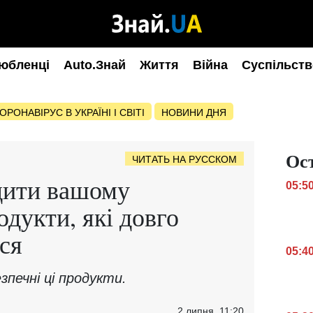
юбленці
Auto.Знай
Життя
Війна
Суспільств
ОРОНАВІРУС В УКРАЇНІ І СВІТІ
НОВИНИ ДНЯ
Ос
ЧИТАТЬ НА РУССКОМ
дити вашому
05:5
дукти, які довго
ся
05:4
зпечні ці продукти.
2 липня, 11:20