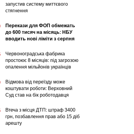
запустив систему миттєвого
стягнення
Перекази для ФОП обмежать
0
до 600 тисяч на місяць: НБУ
вводить нові ліміти з серпня
Червоноградська фабрика
5
простоює 8 місяців: під загрозою
опалення мільйонів українців
Відмова від переїзду може
0
коштувати роботи: Верховний
Суд став на бік роботодавця
Втеча з місця ДТП: штраф 3400
5
грн, позбавлення прав або 15 діб
арешту