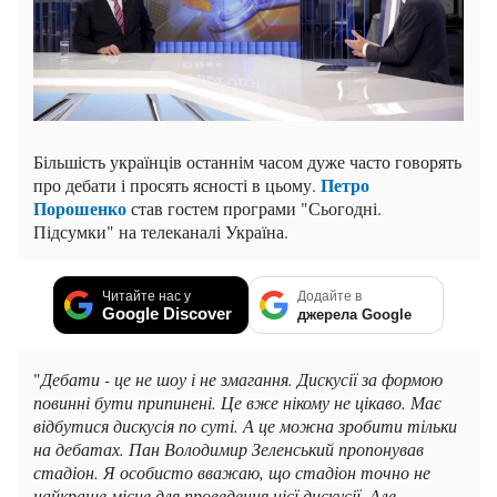
Більшість українців останнім часом дуже часто говорять
Петро
про дебати і просять ясності в цьому.
Порошенко
став гостем програми "Сьогодні.
Підсумки" на телеканалі Україна.
Читайте нас у
Додайте в
Google Discover
джерела Google
"
Дебати - це не шоу і не змагання. Дискусії за формою
повинні бути припинені. Це вже нікому не цікаво. Має
відбутися дискусія по суті. А це можна зробити тільки
на дебатах. Пан Володимир Зеленський пропонував
стадіон. Я особисто вважаю, що стадіон точно не
найкраще місце для проведення цієї дискусії. Але