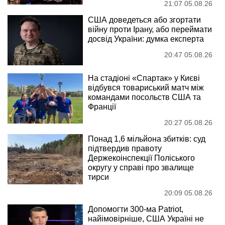
21:07 05.08.26
США доведеться або згортати
війну проти Ірану, або переймати
досвід України: думка експерта
20:47 05.08.26
На стадіоні «Спартак» у Києві
відбувся товариський матч між
командами посольств США та
Франції
20:27 05.08.26
Понад 1,6 мільйона збитків: суд
підтвердив правоту
Держекоінспекції Поліського
округу у справі про звалище
тирси
20:09 05.08.26
Допомогти 300-ма Patriot,
найімовірніше, США Україні не