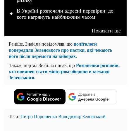
В Україні розпочали адресні перевірки: до
кого нагрянуть найближчим часом
Показати ще
політологи
Раніше, Знай.ua повідомляв, що
попередили Зеленського про пастки, які чекають
його після перемоги на виборах.
Романенко розповів,
Також, портал Знай.ua писав, що
хто повинен стати міністром оборони в команді
Зеленського.
Читайте нас у
Додайте в
Google Discover
джерела Google
Теги:
Петро Порошенко
Володимир Зеленський