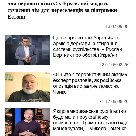
для першого візиту: у Брусилові зводять
сучасний дім для переселенців за підтримки
Естонії
13:07 06.08
Це не просто там боротьба з
армією держави, а стирання
системи суспільства, – Руслан
Бортник про обстріл України
22:07 05.08.26
«Нібито є терористичним актом»:
експерт розповів, як російська
опозиція виставляє замах на
Чайко
21:17 05.08.26
Якщо американське суспільство
буде мати проукраїнську
позицію, то і Трамп так само буде
маневрувати, – Микола Томенко