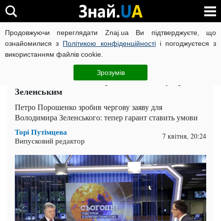
Продовжуючи переглядати Znaj.ua Ви підтверджуєте, що
ВІЙНА РОСІЇ ПРОТИ УКРАЇНИ
КОРОНАВІРУС В УКРАЇНІ І
ознайомилися з
Політикою конфіденційності
і погоджуєтеся з
використанням файлів cookie.
Головна
Політика
ЧИТАТЬ НА РУССКОМ
Зрозумів
Назвав час і місце: Порошенко хоче зустрічі із
Зеленським
Петро Порошенко зробив чергову заяву для
Володимира Зеленського: тепер гарант ставить умови
Торі Путімцева
7 квітня, 20:24
Випусковий редактор