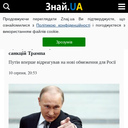
Продовжуючи переглядати Znaj.ua Ви підтверджуєте, що
ВІЙНА РОСІЇ ПРОТИ УКРАЇНИ
КОРОНАВІРУС В УКРАЇНІ І
ознайомилися з
Політикою конфіденційності
і погоджуєтеся з
використанням файлів cookie.
Головна
Політика
ЧИТАТЬ НА РУССКОМ
Зрозумів
Путіну нарешті припекло від пекельних
санкцій Трампа
Путін вперше відреагував на нові обмеження для Росії
10 серпня, 20:53