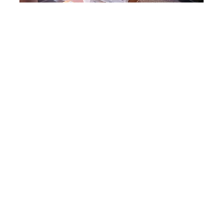
Buried In $10,000+ Of High-Interest Debt?
Read Page 2 Before Paying
Kate Middleton's Daring Outfit Took Prince
William's Breath Away