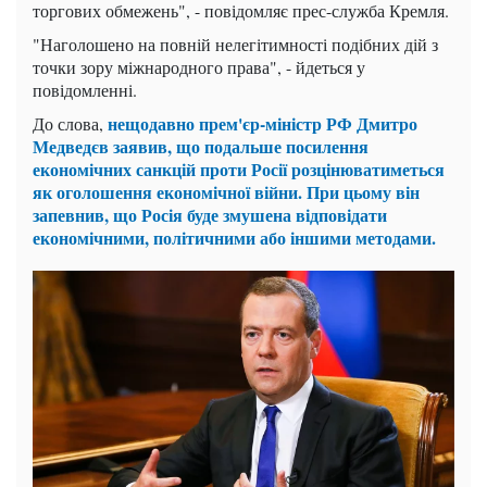
торгових обмежень", - повідомляє прес-служба Кремля.
"Наголошено на повній нелегітимності подібних дій з
точки зору міжнародного права", - йдеться у
повідомленні.
нещодавно прем'єр-міністр РФ Дмитро
До слова,
Медведєв заявив, що подальше посилення
економічних санкцій проти Росії розцінюватиметься
як оголошення економічної війни. При цьому він
запевнив, що Росія буде змушена відповідати
економічними, політичними або іншими методами.