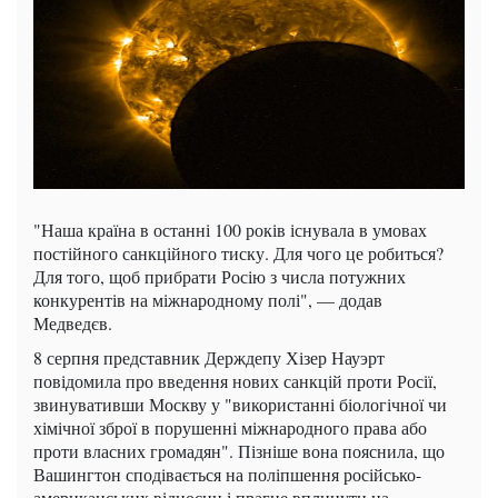
"Наша країна в останні 100 років існувала в умовах
постійного санкційного тиску. Для чого це робиться?
Для того, щоб прибрати Росію з числа потужних
конкурентів на міжнародному полі", — додав
Медведєв.
8 серпня представник Держдепу Хізер Науэрт
повідомила про введення нових санкцій проти Росії,
звинувативши Москву у "використанні біологічної чи
хімічної зброї в порушенні міжнародного права або
проти власних громадян". Пізніше вона пояснила, що
Вашингтон сподівається на поліпшення російсько-
американських відносин і прагне вплинути на