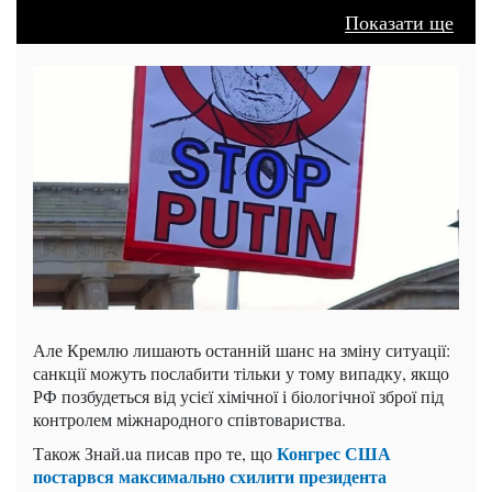
Показати ще
Але Кремлю лишають останній шанс на зміну ситуації:
санкції можуть послабити тільки у тому випадку, якщо
РФ позбудеться від усієї хімічної і біологічної зброї під
контролем міжнародного співтовариства.
Конгрес США
Також Знай.ua писав про те, що
постарвся максимально схилити президента