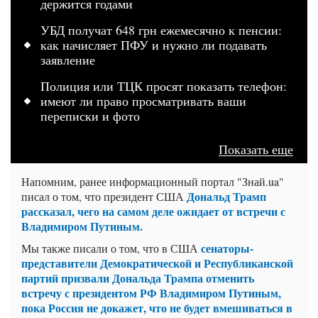
держится годами
УБД получат 648 грн ежемесячно к пенсии:
как начисляет ПФУ и нужно ли подавать
заявление
Полиция или ТЦК просят показать телефон:
имеют ли право просматривать ваши
переписки и фото
Показать еще
Напомним, ранее информационный портал "Знай.ua"
Дональд Трамп
писал о том, что президент США
рассказал, чего на самом деле ожидает от встречи с
Владимиром Путиным.
сенаторы-
Мы также писали о том, что в США
представители Демократической и Республиканской
партий призвали Дональда Трампа отменить
встречу с президентом РФ Владимиром Путиным,
пока Россия не докажет, что не будет вмешиваться в