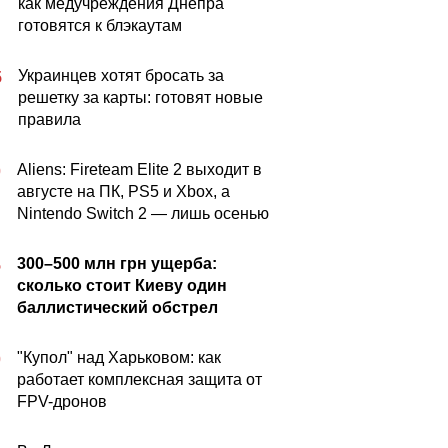
как медучреждения Днепра
готовятся к блэкаутам
Украинцев хотят бросать за
5
решетку за карты: готовят новые
правила
Aliens: Fireteam Elite 2 выходит в
0
августе на ПК, PS5 и Xbox, а
Nintendo Switch 2 — лишь осенью
300–500 млн грн ущерба:
5
сколько стоит Киеву один
баллистический обстрел
"Купол" над Харьковом: как
0
работает комплексная защита от
FPV-дронов