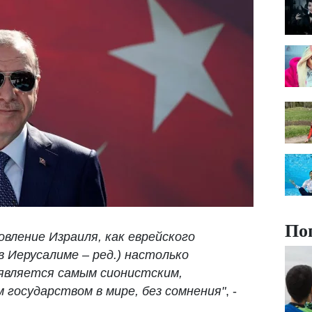
По
овление Израиля, как еврейского
в Иерусалиме – ред.) настолько
 является самым сионистским,
государством в мире, без сомнения"
, -