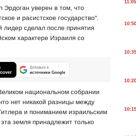
11:0
 Эрдоган уверен в том, что
ское и расистское государство".
10:5
й лидер сделал после принятия
йском характере Израиля со
10:3
в
Добавьте в
cover
источники Google
10:2
 Великом национальном собрании
 что нет никакой разницы между
10:1
Гитлера и пониманием израильским
о эта земля принадлежит только