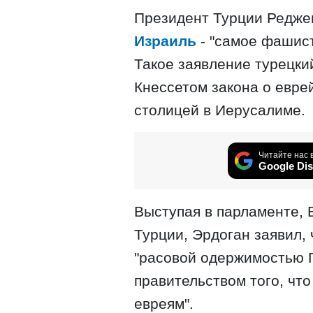
Президент Турции Реджеп
Израиль
- "самое фашист
Такое заявление турецки
Кнессетом закона о евре
столицей в Иерусалиме.
Читайте нас 
Google Dis
Выступая в парламенте,
Турции, Эрдоган заявил,
"расовой одержимостью 
правительством того, чт
евреям".