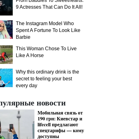
From Baddies To Sweethearts:
9 Actresses That Can Do It All!
The Instagram Model Who
Spent A Fortune To Look Like
Barbie
This Woman Chose To Live
Like A Horse
Why this ordinary drink is the
secret to feeling your best
every day
пулярные новости
Мобильная связь от
190 грн: Киевстар и
lifecell предлагают
спецтарифы — кому
доступны