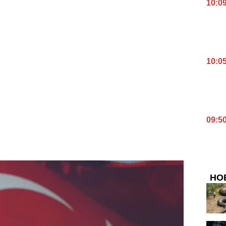
10:0
10:0
09:5
НО