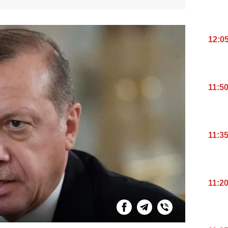
12:0
11:5
11:3
11:2