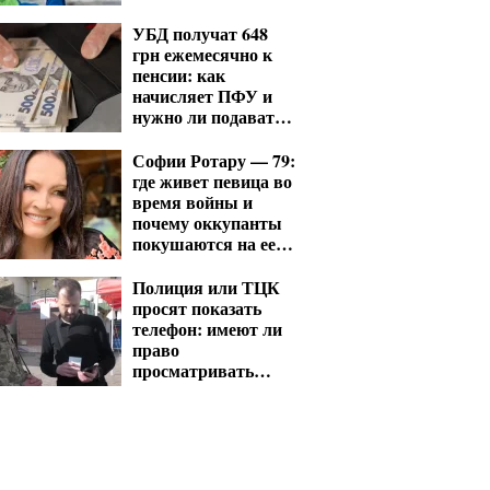
УБД получат 648
грн ежемесячно к
пенсии: как
начисляет ПФУ и
нужно ли подавать
заявление
Софии Ротару — 79:
где живет певица во
время войны и
почему оккупанты
покушаются на ее
отель в Ялте
Полиция или ТЦК
просят показать
телефон: имеют ли
право
просматривать
ваши переписки и
фото