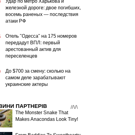
Удар по метро Харькова и
9
железной дороге: двое погибших,
восемь раненых — последствия
атаки РФ
Отель "Одесса" на 175 номеров
5
передадут ВПЛ: первый
арестованный актив для
переселенцев
До $700 за смену: сколько на
0
самом деле зарабатывают
украинские актеры
ВИНИ ПАРТНЕРІВ
The Monster Snake That
Makes Anacondas Look Tiny!