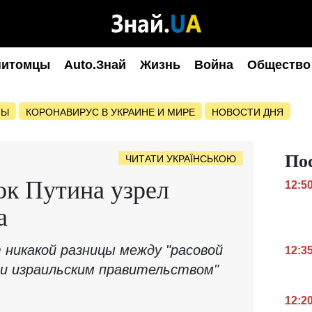
питомцы
Auto.Знай
Жизнь
Война
Общество
НЫ
КОРОНАВИРУС В УКРАИНЕ И МИРЕ
НОВОСТИ ДНЯ
По
ЧИТАТИ УКРАЇНСЬКОЮ
ок Путина узрел
12:5
а
 никакой разницы между "расовой
12:3
и израильским правительством"
12:2