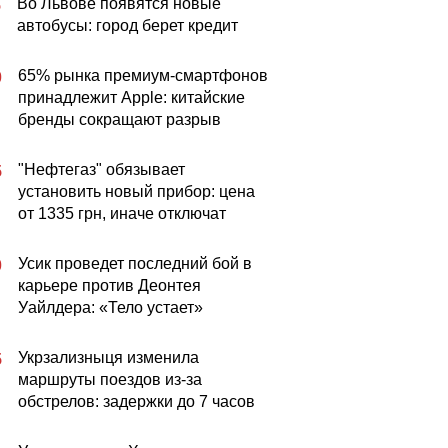
Во Львове появятся новые
5
автобусы: город берет кредит
65% рынка премиум-смартфонов
0
принадлежит Apple: китайские
бренды сокращают разрыв
"Нефтегаз" обязывает
5
установить новый прибор: цена
от 1335 грн, иначе отключат
Усик проведет последний бой в
0
карьере против Деонтея
Уайлдера: «Тело устает»
Укрзализныця изменила
5
маршруты поездов из-за
обстрелов: задержки до 7 часов