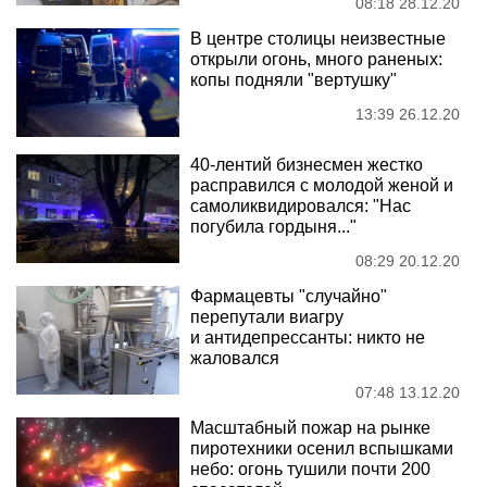
08:18 28.12.20
В центре столицы неизвестные
открыли огонь, много раненых:
копы подняли "вертушку"
13:39 26.12.20
40-лентий бизнесмен жестко
расправился с молодой женой и
самоликвидировался: "Нас
погубила гордыня..."
08:29 20.12.20
Фармацевты "случайно"
перепутали виагру
и антидепрессанты: никто не
жаловался
07:48 13.12.20
Масштабный пожар на рынке
пиротехники осенил вспышками
небо: огонь тушили почти 200