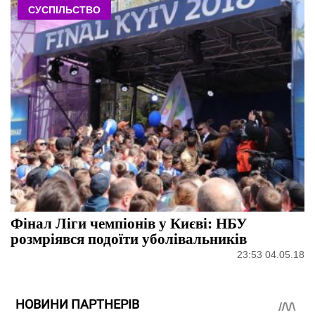
СУСПІЛЬСТВО
Фінал Ліги чемпіонів у Києві: НБУ
розмріявся подоїти уболівальників
23:53 04.05.18
НОВИНИ ПАРТНЕРІВ