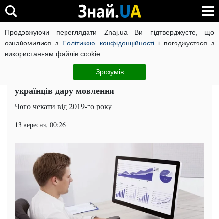
Продовжуючи переглядати Znaj.ua Ви підтверджуєте, що
ВІЙНА РОСІЇ ПРОТИ УКРАЇНИ
КОРОНАВІРУС В УКРАЇНІ І
ознайомилися з
Політикою конфіденційності
і погоджуєтеся з
використанням файлів cookie.
Головна
Суспільство
ЧИТАТЬ НА РУССКОМ
Зрозумів
Інфляція і ціни в 2019-му: Нацбанк позбавив
українців дару мовлення
Чого чекати від 2019-го року
13 вересня, 00:26