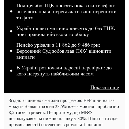
Поліція або ТЦК просять показати телефон:
чи мають право переглядати ваші переписки
та фото
Українців автоматично внесуть до баз ТЦК:
нові правила військового обліку
Пенсію урізали з 11 862 до 9 486 грн:
Верховний Суд зобов'язав ПФУ відновити
виплати
В Україні розпочали адресні перевірки: до
кого нагрянуть найближчим часом
Показати ще
Згідно з чинною
сьогодні
програмою EFF ціни на газ
можуть збільшиться на 23,5% вже з жовтня - приблизно
8,5 тисячі гривень. Це при тому, що МВФ
погоджувався на нижню планку у 30%. Ціни на газ для
промисловості і населення в результаті повинні