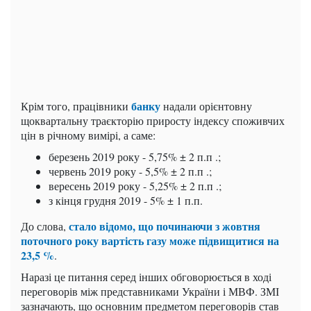
банку
Крім того, працівники
надали орієнтовну
щоквартальну траєкторію приросту індексу споживчих
цін в річному вимірі, а саме:
березень 2019 року - 5,75% ± 2 п.п .;
червень 2019 року - 5,5% ± 2 п.п .;
вересень 2019 року - 5,25% ± 2 п.п .;
з кінця грудня 2019 - 5% ± 1 п.п.
стало відомо, що починаючи з жовтня
До слова,
поточного року вартість газу може підвищитися на
23,5 %
.
Наразі це питання серед інших обговорюється в ході
переговорів між представниками України і МВФ. ЗМІ
зазначають, що основним предметом переговорів став