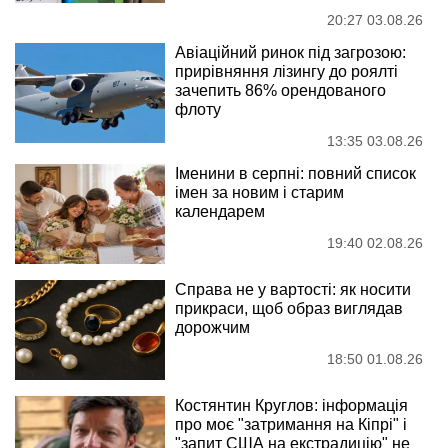
20:27 03.08.26
Авіаційний ринок під загрозою:
прирівняння лізингу до роялті
зачепить 86% орендованого
флоту
13:35 03.08.26
Іменини в серпні: повний список
імен за новим і старим
календарем
19:40 02.08.26
Справа не у вартості: як носити
прикраси, щоб образ виглядав
дорожчим
18:50 01.08.26
Костянтин Круглов: інформація
про моє "затримання на Кіпрі" і
"запит США на екстрадицію" не