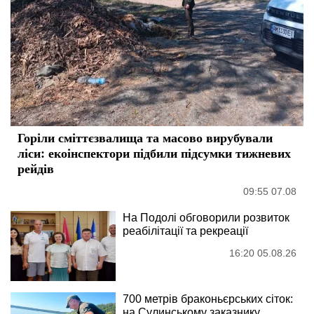
Горіли сміттєзвалища та масово вирубували
ліси: екоінспектори підбили підсумки тижневих
рейдів
09:55 07.08
На Подолі обговорили розвиток
реабілітації та рекреації
16:20 05.08.26
700 метрів браконьєрських сіток:
на Сулинському заказнику