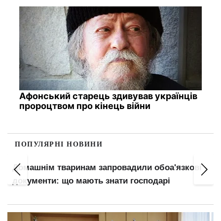
Афонський старець здивував українців
пророцтвом про кінець війни
ПОПУЛЯРНІ НОВИНИ
Оренда в Києві: на Лук'янівці та Дарниці житло
не здають навіть за низькими цінами