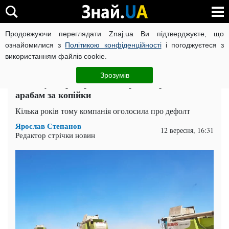
Продовжуючи переглядати Znaj.ua Ви підтверджуєте, що
ВІЙНА РОСІЇ ПРОТИ УКРАЇНИ
КОРОНАВІРУС В УКРАЇНІ І
ознайомилися з
Політикою конфіденційності
і погоджуєтеся з
використанням файлів cookie.
Головна
Суспільство
ЧИТАТЬ НА РУССКОМ
Зрозумів
Головну "агрогордість" України продали
арабам за копійки
Кілька років тому компанія оголосила про дефолт
Ярослав Степанов
12 вересня, 16:31
Редактор стрічки новин