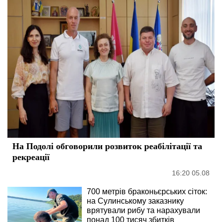
На Подолі обговорили розвиток реабілітації та
рекреації
16:20 05.08
700 метрів браконьєрських сіток:
на Сулинському заказнику
врятували рибу та нарахували
понад 100 тисяч збитків