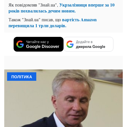
Укрзалізниця вперше за 10
Як повідомляв
"Знай.ua"
,
років похвалилась дечим новим.
вартість Amazon
Також "
Знай.ua
" писав, що
перевищила 1 трлн доларів.
Читайте нас у
Додайте в
Google Discover
джерела Google
ПОЛІТИКА