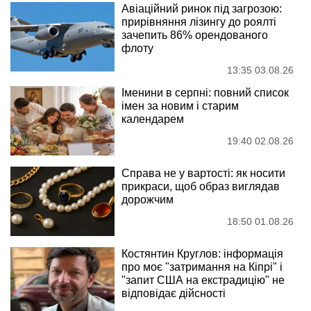
Авіаційний ринок під загрозою:
прирівняння лізингу до роялті
зачепить 86% орендованого
флоту
13:35 03.08.26
Іменини в серпні: повний список
імен за новим і старим
календарем
19:40 02.08.26
Справа не у вартості: як носити
прикраси, щоб образ виглядав
дорожчим
18:50 01.08.26
Костянтин Круглов: інформація
про моє "затримання на Кіпрі" і
"запит США на екстрадицію" не
відповідає дійсності