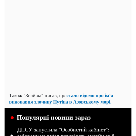
стало відомо про ім'я
Також "Знай.uа" писав, що
виконавця злочину Путіна в Азовському морі.
Популярні новини зараз
ДПСУ запустила "Особистий кабінет":
заборону на виїзд перевірять онлайн за 5