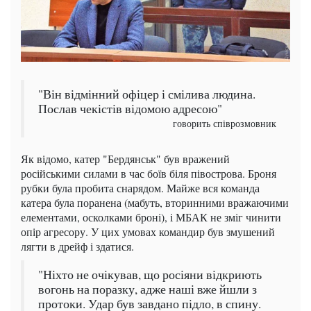
"Він відмінний офіцер і смілива людина.
Послав чекістів відомою адресою"
говорить співрозмовник
Як відомо, катер "Бердянськ" був вражений
російськими силами в час боїв біля півострова. Броня
рубки була пробита снарядом. Майже вся команда
катера була поранена (мабуть, вторинними вражаючими
елементами, осколками броні), і МБАК не зміг чинити
опір агресору. У цих умовах командир був змушений
лягти в дрейф і здатися.
"Ніхто не очікував, що росіяни відкриють
вогонь на поразку, адже наші вже йшли з
протоки. Удар був завдано підло, в спину.