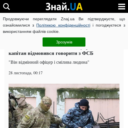
Продовжуючи переглядати Znaj.ua Ви підтверджуєте, що
ВІЙНА РОСІЇ ПРОТИ УКРАЇНИ
КОРОНАВІРУС В УКРАЇНІ І
ознайомилися з
Політикою конфіденційності
і погоджуєтеся з
використанням файлів cookie.
Головна
Суспільство
ЧИТАТЬ НА РУССКОМ
Зрозумів
"Послав чекістів": полонений український
капітан відмовився говорити з ФСБ
"Він відмінний офіцер і смілива людина"
28 листопада, 00:17