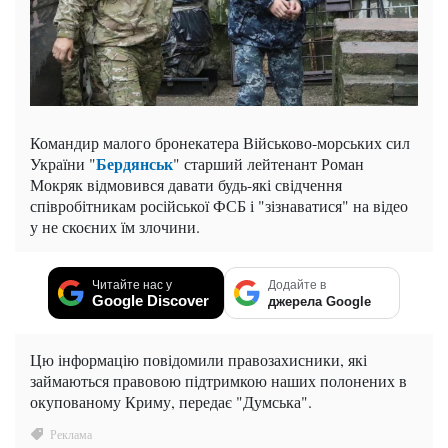
Командир малого бронекатера Військово-морських сил
Бердянськ
України "
" старший лейтенант Роман
Мокряк відмовився давати будь-які свідчення
співробітникам російської ФСБ і "зізнаватися" на відео
у не скоєних їм злочини.
Читайте нас у
Додайте в
Google Discover
джерела Google
Цю інформацію повідомили правозахисники, які
займаються правовою підтримкою наших полонених в
окупованому Криму, передає "Думська".