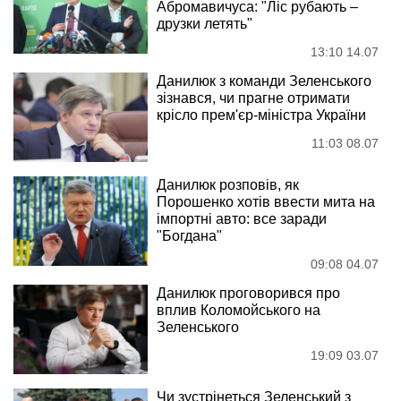
Абромавичуса: "Ліс рубають –
друзки летять"
13:10 14.07
Данилюк з команди Зеленського
зізнався, чи прагне отримати
крісло прем'єр-міністра України
11:03 08.07
Данилюк розповів, як
Порошенко хотів ввести мита на
імпортні авто: все заради
"Богдана"
09:08 04.07
Данилюк проговорився про
вплив Коломойського на
Зеленського
19:09 03.07
Чи зустрінеться Зеленський з