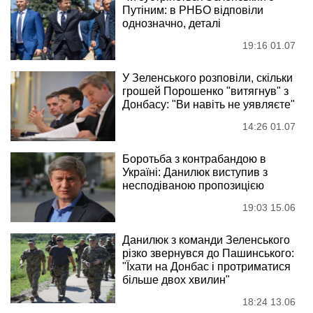
Путіним: в РНБО відповіли
однозначно, деталі
19:16 01.07
У Зеленського розповіли, скільки
грошей Порошенко "витягнув" з
Донбасу: "Ви навіть не уявляєте"
14:26 01.07
Боротьба з контрабандою в
Україні: Данилюк виступив з
несподіваною пропозицією
19:03 15.06
Данилюк з команди Зеленського
різко звернувся до Пашинського:
"Їхати на Донбас і протриматися
більше двох хвилин"
18:24 13.06