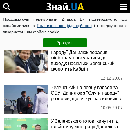
Олександр Данилюк
Продовжуючи переглядати Znaj.ua Ви підтверджуєте, що
ознайомилися з
Політикою конфіденційності
і погоджуєтеся з
використанням файлів cookie.
Новини
Зрозумів
Секретар РНБО зі "Слуги
народу" Данилюк порадив
міністрам просуватися до
виходу: наскільки Зеленський
скоротить Кабмін
12:12 29.07
Зеленський на повну взявся за
СБУ: Данилюк з "Слуги народу"
розповів, що очікує на силовиків
10:05 29.07
У Зеленського готові кинути під
гільйотину люстрації Данилюка і