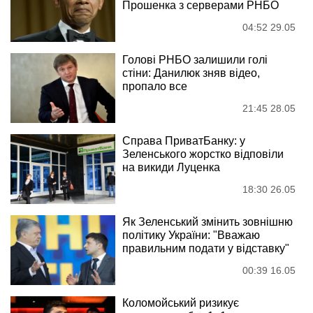
Прошенка з серверами РНБО
04:52 29.05
Голові РНБО залишили голі
стіни: Данилюк зняв відео,
пропало все
21:45 28.05
Справа ПриватБанку: у
Зеленського жорстко відповіли
на викиди Луценка
18:30 26.05
Як Зеленський змінить зовнішню
політику України: "Вважаю
правильним подати у відставку"
00:39 16.05
Коломойський ризикує