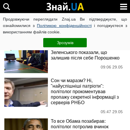
Олександр Данилюк
Продовжуючи переглядати Znaj.ua Ви підтверджуєте, що
ознайомилися з
Політикою конфіденційності
і погоджуєтеся з
використанням файлів cookie.
Новини
Зрозумів
Зникла секретна інформація: у
Зеленського показали, що
залишив після себе Порошенко
09:06 29.05
Сон чи маразм? Ні,
"найуспішніші патріоти":
політолог прокоментував
пропажу секретної інформації з
серверів РНБО
05:47 29.05
То все Обама позабирав:
політолог потролив вчинок