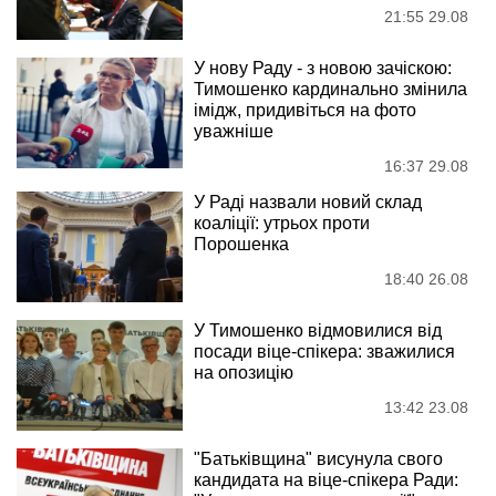
21:55 29.08
У нову Раду - з новою зачіскою:
Тимошенко кардинально змінила
імідж, придивіться на фото
уважніше
16:37 29.08
У Раді назвали новий склад
коаліції: утрьох проти
Порошенка
18:40 26.08
У Тимошенко відмовилися від
посади віце-спікера: зважилися
на опозицію
13:42 23.08
"Батьківщина" висунула свого
кандидата на віце-спікера Ради: