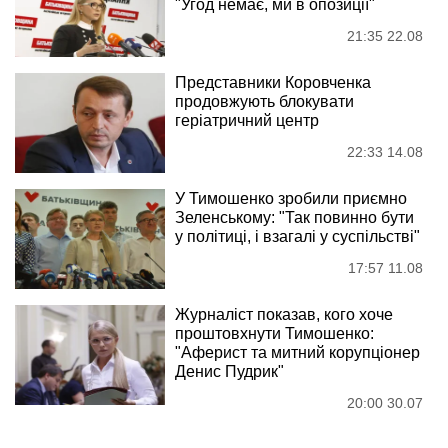
"Угод немає, ми в опозиції"
21:35 22.08
Представники Коровченка
продовжують блокувати
геріатричний центр
22:33 14.08
У Тимошенко зробили приємно
Зеленському: "Так повинно бути
у політиці, і взагалі у суспільстві"
17:57 11.08
Журналіст показав, кого хоче
проштовхнути Тимошенко:
"Аферист та митний корупціонер
Денис Пудрик"
20:00 30.07