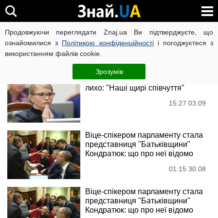
Батьківщина
Продовжуючи переглядати Znaj.ua Ви підтверджуєте, що
ознайомилися з
Політикою конфіденційності
і погоджуєтеся з
використанням файлів cookie.
Новини
Зрозумів
У родині Тимошенко сталося
лихо: "Наші щирі співчуття"
15:27 03.09
Віце-спікером парламенту стала
представниця "Батьківщини"
Кондратюк: що про неї відомо
01:15 30.08
Віце-спікером парламенту стала
представниця "Батьківщини"
Кондратюк: що про неї відомо