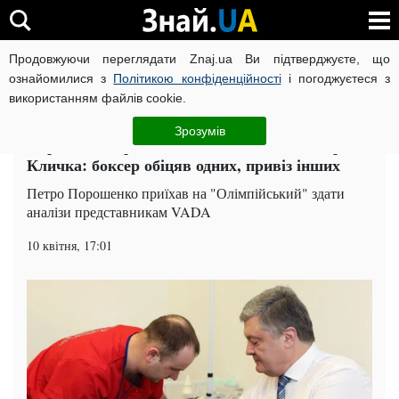
Продовжуючи переглядати Znaj.ua Ви підтверджуєте, що
ВІЙНА РОСІЇ ПРОТИ УКРАЇНИ
КОРОНАВІРУС В УКРАЇНІ І
ознайомилися з
Політикою конфіденційності
і погоджуєтеся з
використанням файлів cookie.
Головна
Політика
ЧИТАТЬ НА РУССКОМ
Зрозумів
Порошенко приїхав здавати аналізи експертам
Кличка: боксер обіцяв одних, привіз інших
Петро Порошенко приїхав на "Олімпійський" здати
аналізи представникам VADA
10 квітня, 17:01