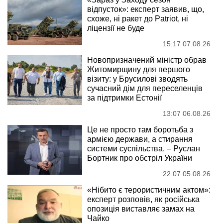
відпусток»: експерт заявив, що,
схоже, ні ракет до Patriot, ні
ліцензії не буде
15:17 07.08.26
Новопризначений міністр обрав
Житомирщину для першого
візиту: у Брусилові зводять
сучасний дім для переселенців
за підтримки Естонії
13:07 06.08.26
Це не просто там боротьба з
армією держави, а стирання
системи суспільства, – Руслан
Бортник про обстріл України
22:07 05.08.26
«Нібито є терористичним актом»:
експерт розповів, як російська
опозиція виставляє замах на
Чайко