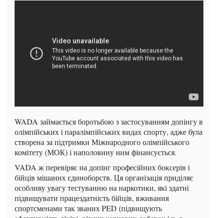
WADA займається боротьбою з застосуванням допінгу в
олімпійських і паралімпійських видах спорту, адже була
створена за підтримки Міжнародного олімпійського
комітету (МОК) і наполовину ним фінансується.
VADA ж перевіряє на допінг професійних боксерів і
бійців мішаних єдиноборств. Ця організація приділяє
особливу увагу тестуванню на наркотики, які здатні
підвищувати працездатність бійців, вживання
спортсменами так званих PED (підвищують