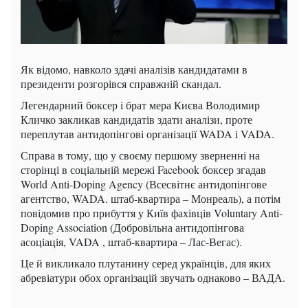
Як відомо, навколо здачі аналізів кандидатами в
президенти розгорівся справжній скандал.
Легендарний боксер і брат мера Києва Володимир
Кличко закликав кандидатів здати аналізи, проте
переплутав антидопінгові організації WADA і VADA.
Справа в тому, що у своєму першому зверненні на
сторінці в соціальній мережі Facebook боксер згадав
World Anti-Doping Agency (Всесвітнє антидопінгове
агентство, WADA. штаб-квартира – Монреаль), а потім
повідомив про прибуття у Київ фахівців Voluntary Anti-
Doping Association (Добровільна антидопінгова
асоціація, VADA , штаб-квартира – Лас-Вегас).
Це й викликало плутанину серед українців, для яких
абревіатури обох організацій звучать однаково – ВАДА.