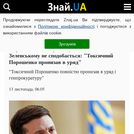
Продовжуючи переглядати Znaj.ua Ви підтверджуєте, що
ВІЙНА РОСІЇ ПРОТИ УКРАЇНИ
КОРОНАВІРУС В УКРАЇНІ І
ознайомилися з
Політикою конфіденційності
і погоджуєтеся з
використанням файлів cookie.
Головна
Політика
ЧИТАТЬ НА РУССКОМ
Зрозумів
Портнов заявив про нову коаліцію в Раді,
Зеленському не сподобається: "Токсичний
Порошенко пронизав в уряд"
"Токсичний Порошенко повністю пронизав в уряд і
генпрокуратуру"
13 листопада, 06:05