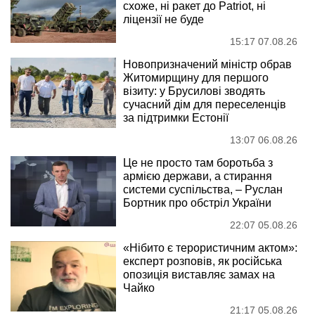
схоже, ні ракет до Patriot, ні
ліцензії не буде
15:17 07.08.26
Новопризначений міністр обрав
Житомирщину для першого
візиту: у Брусилові зводять
сучасний дім для переселенців
за підтримки Естонії
13:07 06.08.26
Це не просто там боротьба з
армією держави, а стирання
системи суспільства, – Руслан
Бортник про обстріл України
22:07 05.08.26
«Нібито є терористичним актом»:
експерт розповів, як російська
опозиція виставляє замах на
Чайко
21:17 05.08.26