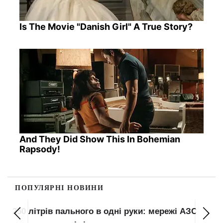
Is The Movie "Danish Girl" A True Story?
And They Did Show This In Bohemian
Rapsody!
ПОПУЛЯРНІ НОВИНИ
1100 будинків можуть лишитися без опалення: