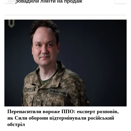
зруйнована ТЕЦ досі не відновлена
Перенаситили вороже ППО: експерт розповів,
як Сили оборони відтермінували російський
обстріл