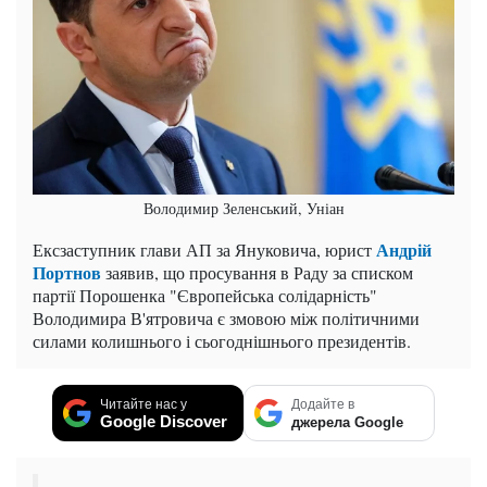
Володимир Зеленський, Уніан
Андрій
Ексзаступник глави АП за Януковича, юрист
Портнов
заявив, що просування в Раду за списком
партії Порошенка "Європейська солідарність"
Володимира В'ятровича є змовою між політичними
силами колишнього і сьогоднішнього президентів.
Читайте нас у
Додайте в
Google Discover
джерела Google