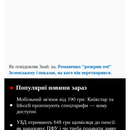
Романенко "розкрив очі"
Як повідомляв Знай. ua,
Зеленському і показав, на кого він перетворився.
Популярні новини зараз
Мобільний зв'язок від 190 грн: Київстар та
lifecell пропонують спецтарифи — кому
доступні
УБД отримають 648 грн щомісяця до пенсії:
як нараховує ПФУ і чи треба подавати заяву