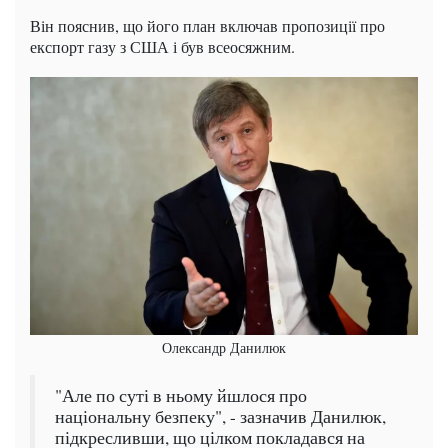
Він пояснив, що його план включав пропозиції про
експорт газу з США і був всеосяжним.
Олександр Данилюк
"Але по суті в ньому йшлося про
національну безпеку", - зазначив Данилюк,
підкресливши, що цілком покладався на