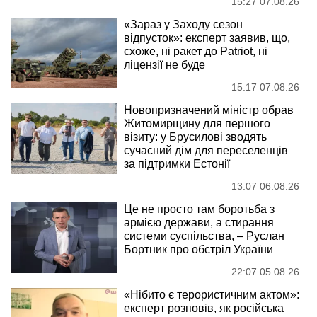
15:27 07.08.26
«Зараз у Заходу сезон
відпусток»: експерт заявив, що,
схоже, ні ракет до Patriot, ні
ліцензії не буде
15:17 07.08.26
Новопризначений міністр обрав
Житомирщину для першого
візиту: у Брусилові зводять
сучасний дім для переселенців
за підтримки Естонії
13:07 06.08.26
Це не просто там боротьба з
армією держави, а стирання
системи суспільства, – Руслан
Бортник про обстріл України
22:07 05.08.26
«Нібито є терористичним актом»:
експерт розповів, як російська