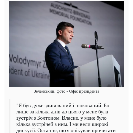
Зеленський, фото - Офіс президента
"Я був дуже здивований і шокований. Бо
лише за кілька днів до цього у мене була
зустріч з Болтоном. Власне, у мене було
кілька зустрічей з ним. І ми вели широкі
дискусії. Останнє, що я очікував прочитати