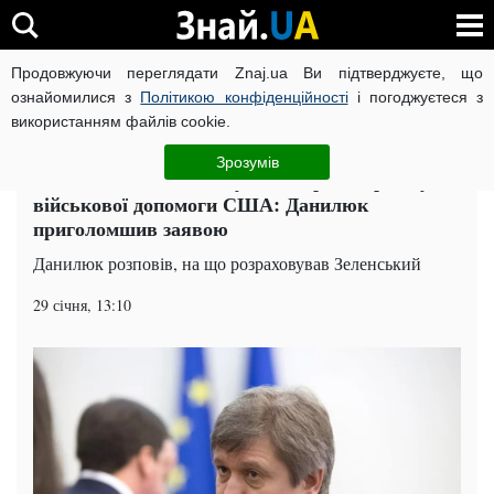
Продовжуючи переглядати Znaj.ua Ви підтверджуєте, що
ВІЙНА РОСІЇ ПРОТИ УКРАЇНИ
КОРОНАВІРУС В УКРАЇНІ І
ознайомилися з
Політикою конфіденційності
і погоджуєтеся з
використанням файлів cookie.
Головна
Політика
ЧИТАТЬ НА РУССКОМ
Зрозумів
У Зеленського запанікували через затримку
військової допомоги США: Данилюк
приголомшив заявою
Данилюк розповів, на що розраховував Зеленський
29 січня, 13:10