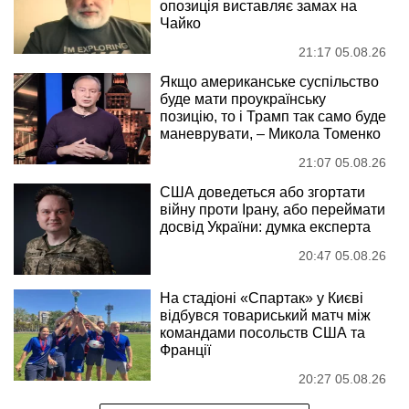
опозиція виставляє замах на
Чайко
21:17 05.08.26
Якщо американське суспільство
буде мати проукраїнську
позицію, то і Трамп так само буде
маневрувати, – Микола Томенко
21:07 05.08.26
США доведеться або згортати
війну проти Ірану, або переймати
досвід України: думка експерта
20:47 05.08.26
На стадіоні «Спартак» у Києві
відбувся товариський матч між
командами посольств США та
Франції
20:27 05.08.26