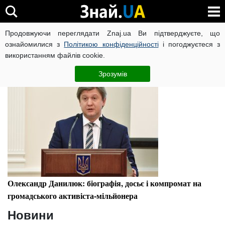
Олександр Данилюк
Продовжуючи переглядати Znaj.ua Ви підтверджуєте, що
ознайомилися з
Політикою конфіденційності
і погоджуєтеся з
використанням файлів cookie.
Досьє
Зрозумів
Олександр Данилюк: біографія, досьє і компромат на
громадського активіста-мільйонера
Новини