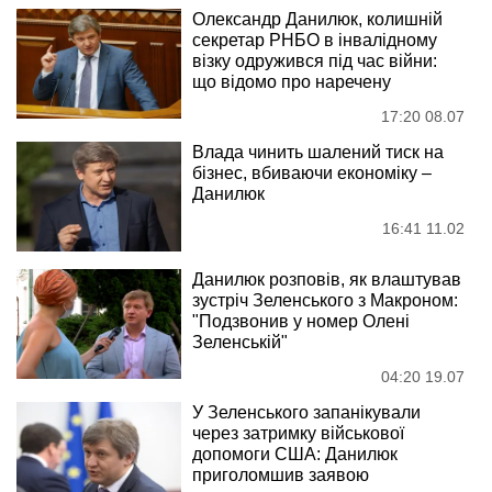
Олександр Данилюк, колишній
секретар РНБО в інвалідному
візку одружився під час війни:
що відомо про наречену
17:20 08.07
Влада чинить шалений тиск на
бізнес, вбиваючи економіку –
Данилюк
16:41 11.02
Данилюк розповів, як влаштував
зустріч Зеленського з Макроном:
"Подзвонив у номер Олені
Зеленській"
04:20 19.07
У Зеленського запанікували
через затримку військової
допомоги США: Данилюк
приголомшив заявою