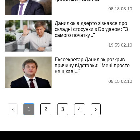
08:18 03.10
Данилюк відверто зізнався про
складні стосунки з Богданом: "З
самого початку..."
19:55 02.10
Екссекретар Данилюк розкрив
причину відставки: "Мені просто
не цікаві..."
05:15 02.10
‹
1
2
3
4
›