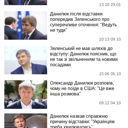
13:10 29.01
Данилюк після відставки
попередив Зеленського про
суперечливе оточення: "Ведуть
не туди"
10:13 09.10
Зеленський не мав шляхів до
відступу: Данилюк пояснив, що
не так зі звільненням та новими
посадами
15:06 05.10
Олександр Данилюк розповів,
чому не поїде в США: "Це вже
інша розмова"
09:12 04.10
Данилюк назвав справжню
причину відставки: "Українцям
треба хвилюватись"